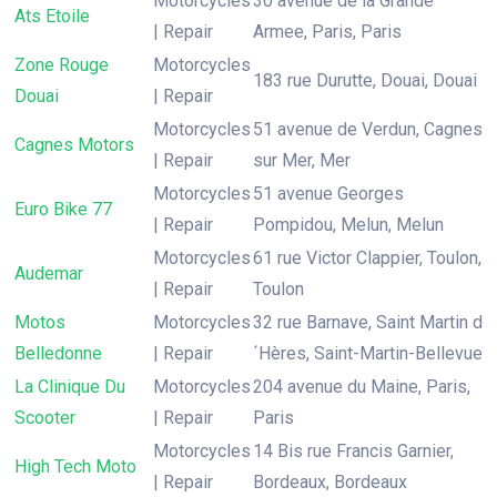
Motorcycles
30 avenue de la Grande
Ats Etoile
| Repair
Armee, Paris, Paris
Zone Rouge
Motorcycles
183 rue Durutte, Douai, Douai
Douai
| Repair
Motorcycles
51 avenue de Verdun, Cagnes
Cagnes Motors
| Repair
sur Mer, Mer
Motorcycles
51 avenue Georges
Euro Bike 77
| Repair
Pompidou, Melun, Melun
Motorcycles
61 rue Victor Clappier, Toulon,
Audemar
| Repair
Toulon
Motos
Motorcycles
32 rue Barnave, Saint Martin d
Belledonne
| Repair
´Hères, Saint-Martin-Bellevue
La Clinique Du
Motorcycles
204 avenue du Maine, Paris,
Scooter
| Repair
Paris
Motorcycles
14 Bis rue Francis Garnier,
High Tech Moto
| Repair
Bordeaux, Bordeaux