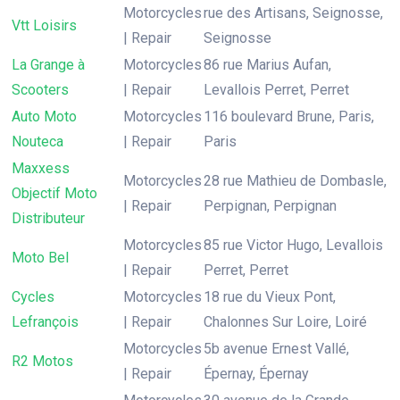
Motorcycles
rue des Artisans, Seignosse,
Vtt Loisirs
| Repair
Seignosse
La Grange à
Motorcycles
86 rue Marius Aufan,
Scooters
| Repair
Levallois Perret, Perret
Auto Moto
Motorcycles
116 boulevard Brune, Paris,
Nouteca
| Repair
Paris
Maxxess
Motorcycles
28 rue Mathieu de Dombasle,
Objectif Moto
| Repair
Perpignan, Perpignan
Distributeur
Motorcycles
85 rue Victor Hugo, Levallois
Moto Bel
| Repair
Perret, Perret
Cycles
Motorcycles
18 rue du Vieux Pont,
Lefrançois
| Repair
Chalonnes Sur Loire, Loiré
Motorcycles
5b avenue Ernest Vallé,
R2 Motos
| Repair
Épernay, Épernay