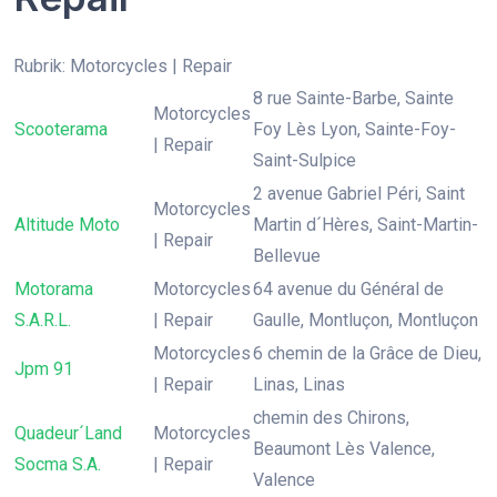
Rubrik: Motorcycles | Repair
8 rue Sainte-Barbe, Sainte
Motorcycles
Scooterama
Foy Lès Lyon, Sainte-Foy-
| Repair
Saint-Sulpice
2 avenue Gabriel Péri, Saint
Motorcycles
Altitude Moto
Martin d´Hères, Saint-Martin-
| Repair
Bellevue
Motorama
Motorcycles
64 avenue du Général de
S.A.R.L.
| Repair
Gaulle, Montluçon, Montluçon
Motorcycles
6 chemin de la Grâce de Dieu,
Jpm 91
| Repair
Linas, Linas
chemin des Chirons,
Quadeur´Land
Motorcycles
Beaumont Lès Valence,
Socma S.A.
| Repair
Valence