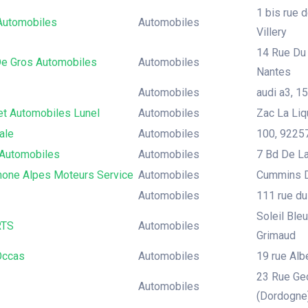
1 bis rue d
 Automobiles
Automobiles
Villery
14 Rue Du 
De Gros Automobiles
Automobiles
Nantes
Automobiles
audi a3, 15
et Automobiles Lunel
Automobiles
Zac La Liq
ale
Automobiles
100, 92257
Automobiles
Automobiles
7 Bd De La
one Alpes Moteurs Service
Automobiles
Cummins D
Automobiles
111 rue du
Soleil Ble
TS
Automobiles
Grimaud
Occas
Automobiles
19 rue Al
23 Rue Geo
Automobiles
(Dordogne)