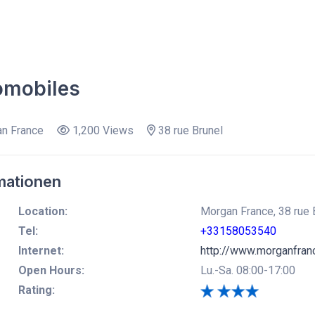
omobiles
n France
1,200 Views
38 rue Brunel
mationen
Location:
Morgan France, 38 rue B
Tel:
+33158053540
Internet:
http://www.morganfran
Open Hours:
Lu.-Sa. 08:00-17:00
Rating: