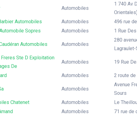
1 740 Av 
r
Automobiles
Orientales
Barbier Automobiles
Automobiles
496 rue d
Automobile Sopres
Automobiles
1 Rue Des 
280 avenue
 Caudéran Automobiles
Automobiles
Lagraulet-
Freres Ste D Exploitation
Automobiles
19 Rue De
ages De
ard
Automobiles
2 route de
Avenue Fre
Sa
Automobiles
Sours
iles Chatenet
Automobiles
Le Theillo
Amand
Automobiles
71 rue de 