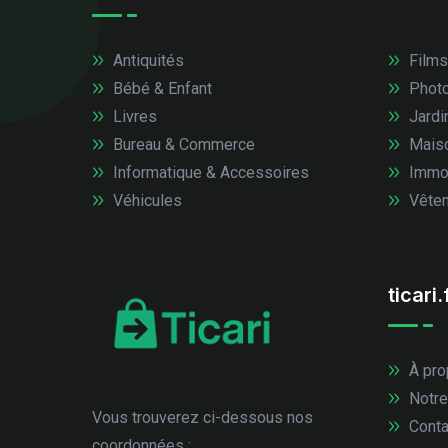
Antiquités
Films
Bébé & Enfant
Photo
Livres
Jardi
Bureau & Commerce
Mais
Informatique & Accessoires
Immob
Véhicules
Vêtem
ticari.
À pro
Notre
Vous trouverez ci-dessous nos
Conta
coordonnées :