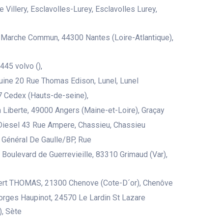
e Villery, Esclavolles-Lurey, Esclavolles Lurey,
Marche Commun, 44300 Nantes (Loire-Atlantique),
445 volvo (),
uine 20 Rue Thomas Edison, Lunel, Lunel
 Cedex (Hauts-de-seine),
 Liberte, 49000 Angers (Maine-et-Loire), Graçay
iesel 43 Rue Ampere, Chassieu, Chassieu
 Général De Gaulle/BP, Rue
u Boulevard de Guerrevieille, 83310 Grimaud (Var),
bert THOMAS, 21300 Chenove (Cote-D´or), Chenôve
rges Haupinot, 24570 Le Lardin St Lazare
, Sète