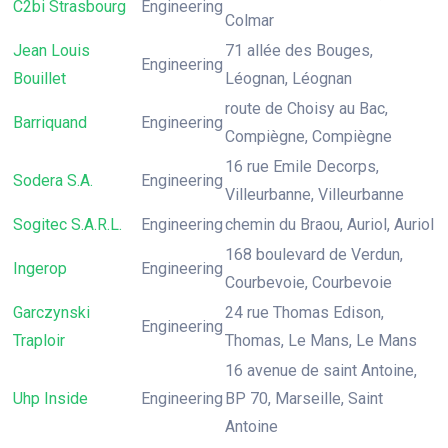
C2bi Strasbourg
Engineering
Colmar
Jean Louis
71 allée des Bouges,
Engineering
Bouillet
Léognan, Léognan
route de Choisy au Bac,
Barriquand
Engineering
Compiègne, Compiègne
16 rue Emile Decorps,
Sodera S.A.
Engineering
Villeurbanne, Villeurbanne
Sogitec S.A.R.L.
Engineering
chemin du Braou, Auriol, Auriol
168 boulevard de Verdun,
Ingerop
Engineering
Courbevoie, Courbevoie
Garczynski
24 rue Thomas Edison,
Engineering
Traploir
Thomas, Le Mans, Le Mans
16 avenue de saint Antoine,
Uhp Inside
Engineering
BP 70, Marseille, Saint
Antoine