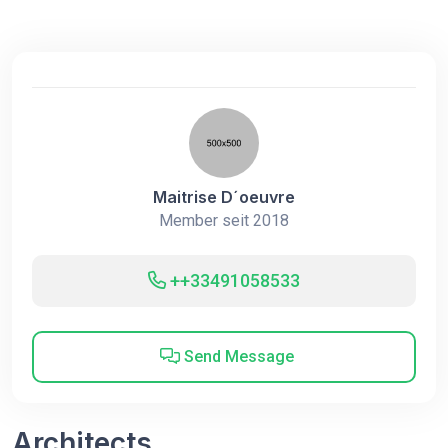
Maitrise D´oeuvre
Member seit 2018
++33491058533
Send Message
Architects