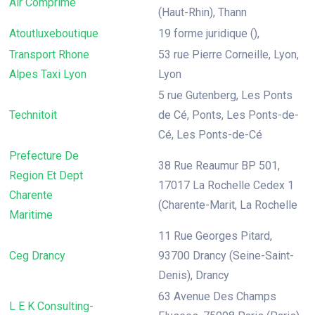
Air Comprime
(Haut-Rhin), Thann
Atoutluxeboutique
19 forme juridique (),
Transport Rhone
53 rue Pierre Corneille, Lyon,
Alpes Taxi Lyon
Lyon
5 rue Gutenberg, Les Ponts
Technitoit
de Cé, Ponts, Les Ponts-de-
Cé, Les Ponts-de-Cé
Prefecture De
38 Rue Reaumur BP 501,
Region Et Dept
17017 La Rochelle Cedex 1
Charente
(Charente-Marit, La Rochelle
Maritime
11 Rue Georges Pitard,
Ceg Drancy
93700 Drancy (Seine-Saint-
Denis), Drancy
63 Avenue Des Champs
L E K Consulting-