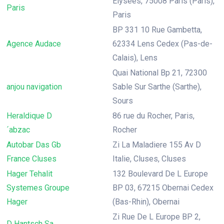
Elysees, 75008 Paris (Paris),
Paris
Paris
BP 331 10 Rue Gambetta,
Agence Audace
62334 Lens Cedex (Pas-de-
Calais), Lens
Quai National Bp 21, 72300
anjou navigation
Sable Sur Sarthe (Sarthe),
Sours
Heraldique D
86 rue du Rocher, Paris,
´abzac
Rocher
Autobar Das Gb
Zi La Maladiere 155 Av D
France Cluses
Italie, Cluses, Cluses
Hager Tehalit
132 Boulevard De L Europe
Systemes Groupe
BP 03, 67215 Obernai Cedex
Hager
(Bas-Rhin), Obernai
Zi Rue De L Europe BP 2,
D Hantsch Sa