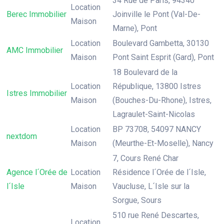
34 Rue de Paris, 94340
Location
Berec Immobilier
Joinville le Pont (Val-De-
Maison
Marne), Pont
Location
Boulevard Gambetta, 30130
AMC Immobilier
Maison
Pont Saint Esprit (Gard), Pont
18 Boulevard de la
Location
République, 13800 Istres
Istres Immobilier
Maison
(Bouches-Du-Rhone), Istres,
Lagraulet-Saint-Nicolas
Location
BP 73708, 54097 NANCY
nextdom
Maison
(Meurthe-Et-Moselle), Nancy
7, Cours René Char
Agence l´Orée de
Location
Résidence l´Orée de l´Isle,
l´Isle
Maison
Vaucluse, L´Isle sur la
Sorgue, Sours
510 rue René Descartes,
Location