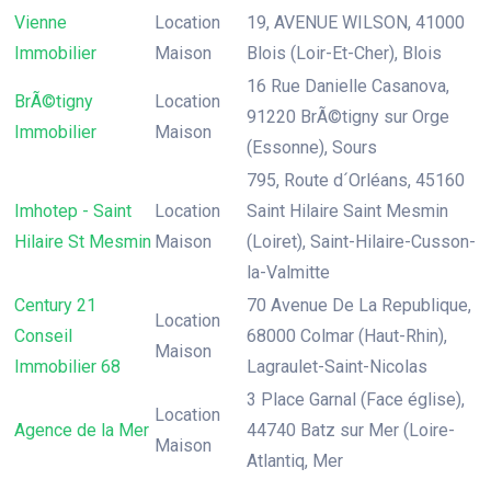
Vienne
Location
19, AVENUE WILSON, 41000
Immobilier
Maison
Blois (Loir-Et-Cher), Blois
16 Rue Danielle Casanova,
BrÃ©tigny
Location
91220 BrÃ©tigny sur Orge
Immobilier
Maison
(Essonne), Sours
795, Route d´Orléans, 45160
Imhotep - Saint
Location
Saint Hilaire Saint Mesmin
Hilaire St Mesmin
Maison
(Loiret), Saint-Hilaire-Cusson-
la-Valmitte
Century 21
70 Avenue De La Republique,
Location
Conseil
68000 Colmar (Haut-Rhin),
Maison
Immobilier 68
Lagraulet-Saint-Nicolas
3 Place Garnal (Face église),
Location
Agence de la Mer
44740 Batz sur Mer (Loire-
Maison
Atlantiq, Mer