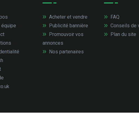
pos
Acheter et vendre
FAQ
 équipe
Publicité bannière
Conseils de 
ct
Promouvoir vos
Plan du site
tions
annonces
entialité
Nos partenaires
ch
t
de
co.uk
droits réservés.