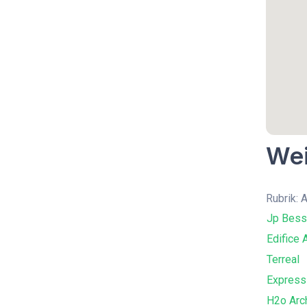
Wei
Rubrik: 
Jp Bes
Edifice 
Terreal
Expressi
H2o Arc