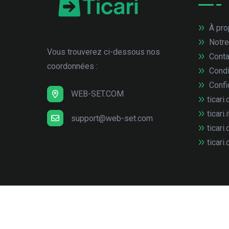
À pro
Notre
Vous trouverez ci-dessous nos
Conta
coordonnées :
Condi
Confid
WEB-SET.COM
ticari.
ticari.i
support@web-set.com
ticari.
ticari.
© Copyright
2026
web-set interactive GmbH
Tous 