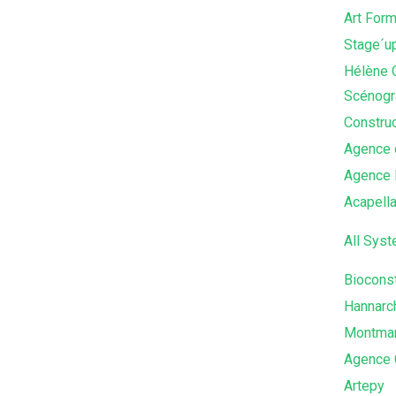
Art For
Stage´u
Hélène 
Scénogr
Construc
Agence d
Agence 
Acapell
All Sys
Bioconst
Hannarc
Montmar
Agence 
Artepy