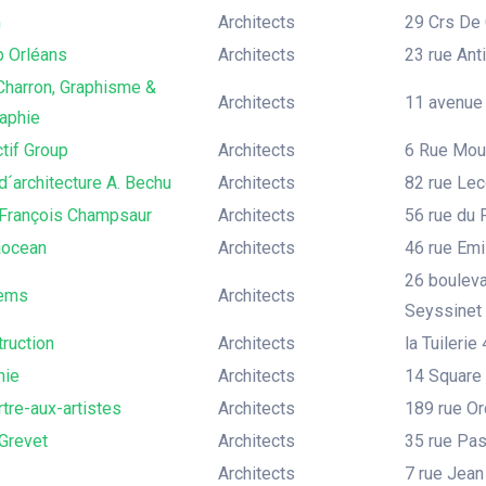
m
Architects
29 Crs De 
p Orléans
Architects
23 rue Ant
Charron, Graphisme &
Architects
11 avenue 
aphie
tif Group
Architects
6 Rue Mouf
´architecture A. Bechu
Architects
82 rue Lec
François Champsaur
Architects
56 rue du 
aocean
Architects
46 rue Emi
26 bouleva
tems
Architects
Seyssinet
ruction
Architects
la Tuilerie 
hie
Architects
14 Square 
tre-aux-artistes
Architects
189 rue Or
Grevet
Architects
35 rue Pas
Architects
7 rue Jea