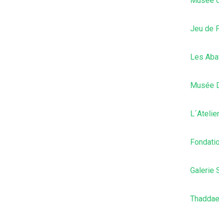
Musée 
Jeu de 
Les Abat
Musée 
L´Atelie
Fondatio
Galerie 
Thaddae