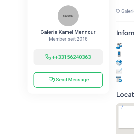
Galer
Galerie Kamel Mennour
Infor
Member seit 2018
++33156240363
Send Message
Locat