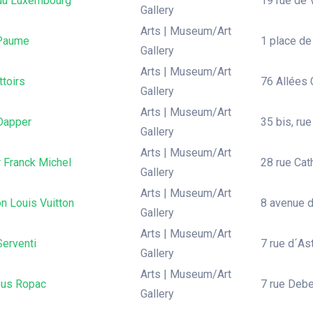
du Luxembourg
19 rue de V
Gallery
Arts | Museum/Art
Paume
1 place de
Gallery
Arts | Museum/Art
toirs
76 Allées 
Gallery
Arts | Museum/Art
Dapper
35 bis, rue
Gallery
Arts | Museum/Art
r Franck Michel
28 rue Cat
Gallery
Arts | Museum/Art
n Louis Vuitton
8 avenue d
Gallery
Arts | Museum/Art
Serventi
7 rue d´As
Gallery
Arts | Museum/Art
us Ropac
7 rue Debe
Gallery