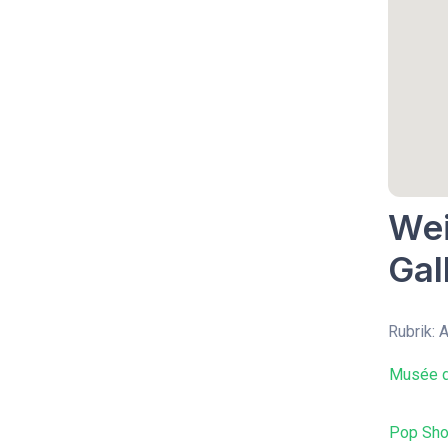
Wei
Gal
Rubrik: 
Musée d
Pop Sho