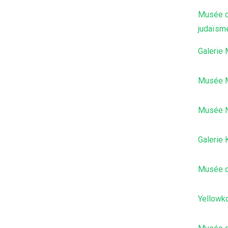
Musée d´
judaïsm
Galerie
Musée M
Musée N
Galerie
Musée de
Yellowk