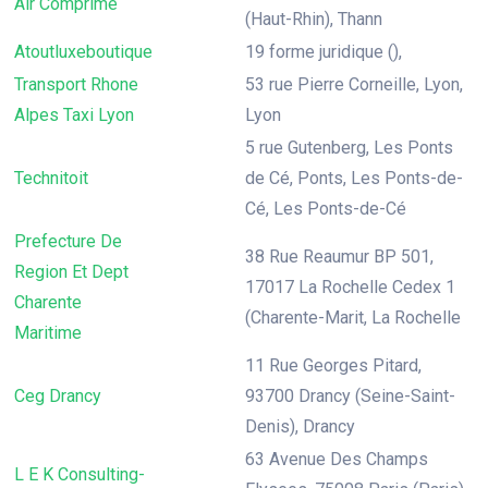
Air Comprime
(Haut-Rhin), Thann
Atoutluxeboutique
19 forme juridique (),
Transport Rhone
53 rue Pierre Corneille, Lyon,
Alpes Taxi Lyon
Lyon
5 rue Gutenberg, Les Ponts
Technitoit
de Cé, Ponts, Les Ponts-de-
Cé, Les Ponts-de-Cé
Prefecture De
38 Rue Reaumur BP 501,
Region Et Dept
17017 La Rochelle Cedex 1
Charente
(Charente-Marit, La Rochelle
Maritime
11 Rue Georges Pitard,
Ceg Drancy
93700 Drancy (Seine-Saint-
Denis), Drancy
63 Avenue Des Champs
L E K Consulting-