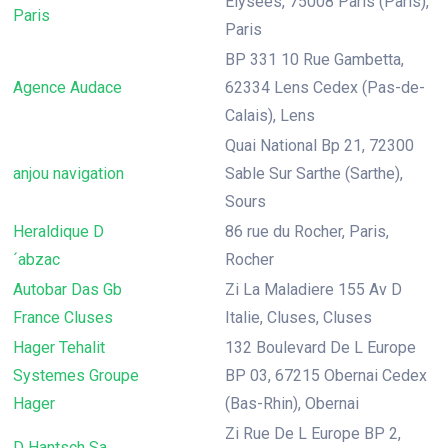
Elysees, 75008 Paris (Paris),
Paris
Paris
BP 331 10 Rue Gambetta,
Agence Audace
62334 Lens Cedex (Pas-de-
Calais), Lens
Quai National Bp 21, 72300
anjou navigation
Sable Sur Sarthe (Sarthe),
Sours
Heraldique D
86 rue du Rocher, Paris,
´abzac
Rocher
Autobar Das Gb
Zi La Maladiere 155 Av D
France Cluses
Italie, Cluses, Cluses
Hager Tehalit
132 Boulevard De L Europe
Systemes Groupe
BP 03, 67215 Obernai Cedex
Hager
(Bas-Rhin), Obernai
Zi Rue De L Europe BP 2,
D Hantsch Sa