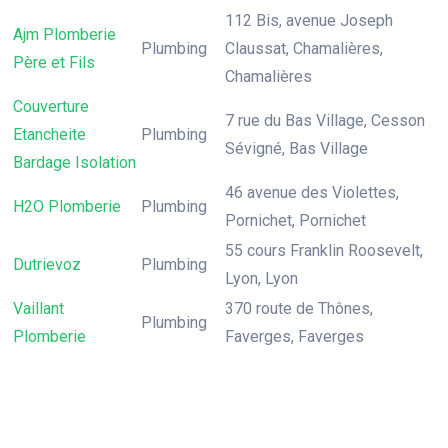
112 Bis, avenue Joseph
Ajm Plomberie
Plumbing
Claussat, Chamalières,
Père et Fils
Chamalières
Couverture
7 rue du Bas Village, Cesson
Etancheite
Plumbing
Sévigné, Bas Village
Bardage Isolation
46 avenue des Violettes,
H2O Plomberie
Plumbing
Pornichet, Pornichet
55 cours Franklin Roosevelt,
Dutrievoz
Plumbing
Lyon, Lyon
Vaillant
370 route de Thônes,
Plumbing
Plomberie
Faverges, Faverges