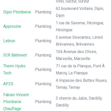
Virel, Surzur, Surzur
62 boulevard Voltaire, Dijon,
Dijon Plomberie
Plumbing
Dijon
1 rue de Saverne, Hésingue,
Approsine
Plumbing
Hésingue
3 avenue Descartes, Limeil
Lebrun
Plumbing
Brévannes, Brévannes
104 Avenue des Olives,
3CR Bâtiment
Plumbing
Marseille, Marseille
Therm Hydro
71 rue de la Planque, Pont À
Plumbing
Tech
Marcq, La Planque
4 Impasse des Buttes Roues,
APZS
Plumbing
Ternay, Ternay
Fabien Vincent
3 chemin du Jubin, Dardilly,
Plomberie
Plumbing
Dardilly
Chauffage