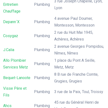
3 rue Joseph Chapelle, Lyon,
Entretien
Plumbing
Lyon
Chauffage
4 avenue Paul Doumer,
Depann´X
Plumbing
Montesson, Montesson
2 rue du Huit Mai 1945,
Cosygaz
Plumbing
Achères, Achères
2 avenue Georges Pompidou,
J.Calia
Plumbing
Nîmes, Nîmes
Allo Plombier
1 place du Pont A Seille,
Plumbing
Services Metz
Metz, Metz
8 B rue de Franche Comte,
Bequet-Lanoote
Plumbing
Grugies, Grugies
Visse Père et
Plumbing
3 rue de la Paix, Toul, Troissy
Fils
45 rue du Général Henri de
Ahcs
Plumbing