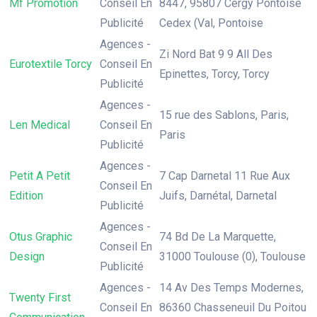
Mf Promotion
Conseil En
8447, 95807 Cergy Pontoise
Publicité
Cedex (Val, Pontoise
Agences -
Zi Nord Bat 9 9 All Des
Eurotextile Torcy
Conseil En
Epinettes, Torcy, Torcy
Publicité
Agences -
15 rue des Sablons, Paris,
Len Medical
Conseil En
Paris
Publicité
Agences -
Petit A Petit
7 Cap Darnetal 11 Rue Aux
Conseil En
Edition
Juifs, Darnétal, Darnetal
Publicité
Agences -
Otus Graphic
74 Bd De La Marquette,
Conseil En
Design
31000 Toulouse (0), Toulouse
Publicité
Agences -
14 Av Des Temps Modernes,
Twenty First
Conseil En
86360 Chasseneuil Du Poitou