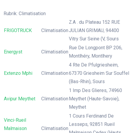
Rubrik: Climatisation
Z.A . du Plateau 152 RUE
FRIGOTRUCK
Climatisation
JULIAN GRIMAU, 94400
Vitry Sur Seine (V, Sours
Rue De Longpont BP 206,
Energyst
Climatisation
Montlhéry, Montlhery
4 Rte De Pfulgriesheim,
Extenzo Mphi
Climatisation
67370 Griesheim Sur Souffel
(Bas-Rhin), Sours
1 Imp Des Glieres, 74960
Avipur Meythet
Climatisation
Meythet (Haute-Savoie),
Meythet
1 Cours Ferdinand De
Vinci-Rueil
Lesseps, 92851 Rueil
Malmaison
Climatisation
Malmaison Cedex (Hauts,