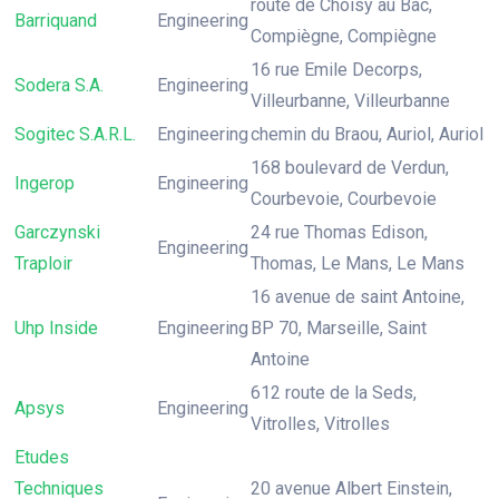
route de Choisy au Bac,
Barriquand
Engineering
Compiègne, Compiègne
16 rue Emile Decorps,
Sodera S.A.
Engineering
Villeurbanne, Villeurbanne
Sogitec S.A.R.L.
Engineering
chemin du Braou, Auriol, Auriol
168 boulevard de Verdun,
Ingerop
Engineering
Courbevoie, Courbevoie
Garczynski
24 rue Thomas Edison,
Engineering
Traploir
Thomas, Le Mans, Le Mans
16 avenue de saint Antoine,
Uhp Inside
Engineering
BP 70, Marseille, Saint
Antoine
612 route de la Seds,
Apsys
Engineering
Vitrolles, Vitrolles
Etudes
Techniques
20 avenue Albert Einstein,