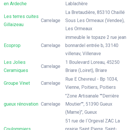
en Ardeche
Lablachère
La Bretaudière, 85310 Chaillé
Les terres cuites
Carrelage
Sous Les Ormeaux (Vendee),
Gillaizeau
Les Ormeaux
immeuble le topaze 2 rue jean
Ecoprop
Carrelage
bonnardel entrée b, 33140
villenav, Villenave
Les Jolies
1 Boulevard Loreau, 45250
Carrelage
Ceramiques
Briare (Loiret), Briare
Rue E Chevreul - Bp 1034,
Groupe Vinet
Carrelage
Vienne, Poitiers, Poitiers
"Zone Artisanale ""Derrière
gueux rénovation
Carrelage
Moutier"", 51390 Gueux
(Marne)", Gueux
51 rue de l´Orgeval ZAC La
Coulommiers
prairie Saint Pierre, Saint-