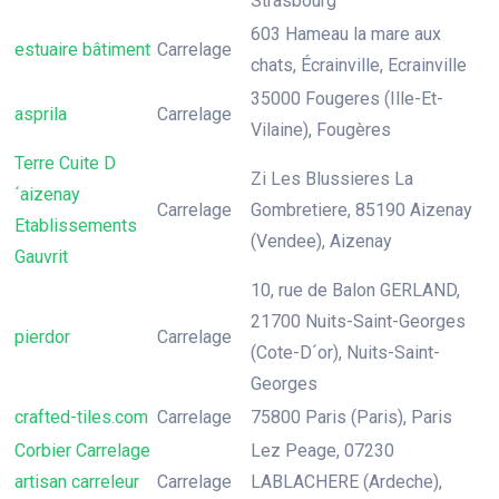
Strasbourg
603 Hameau la mare aux
estuaire bâtiment
Carrelage
chats, Écrainville, Ecrainville
35000 Fougeres (Ille-Et-
asprila
Carrelage
Vilaine), Fougères
Terre Cuite D
Zi Les Blussieres La
´aizenay
Carrelage
Gombretiere, 85190 Aizenay
Etablissements
(Vendee), Aizenay
Gauvrit
10, rue de Balon GERLAND,
21700 Nuits-Saint-Georges
pierdor
Carrelage
(Cote-D´or), Nuits-Saint-
Georges
crafted-tiles.com
Carrelage
75800 Paris (Paris), Paris
Corbier Carrelage
Lez Peage, 07230
artisan carreleur
Carrelage
LABLACHERE (Ardeche),