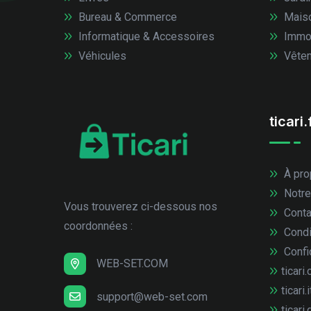
Bureau & Commerce
Mais
Informatique & Accessoires
Immob
Véhicules
Vêtem
ticari.
À pro
Notre
Vous trouverez ci-dessous nos
Conta
coordonnées :
Condi
Confid
WEB-SET.COM
ticari.
ticari.i
support@web-set.com
ticari.