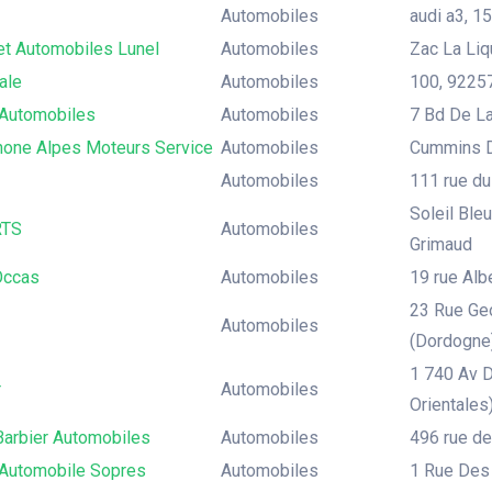
Automobiles
audi a3, 15
et Automobiles Lunel
Automobiles
Zac La Liq
ale
Automobiles
100, 92257
Automobiles
Automobiles
7 Bd De La
one Alpes Moteurs Service
Automobiles
Cummins D
Automobiles
111 rue du
Soleil Ble
TS
Automobiles
Grimaud
Occas
Automobiles
19 rue Al
23 Rue Geo
Automobiles
(Dordogne)
1 740 Av 
r
Automobiles
Orientales
Barbier Automobiles
Automobiles
496 rue d
Automobile Sopres
Automobiles
1 Rue Des 