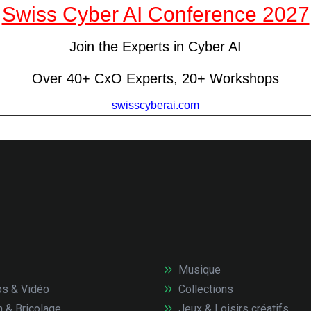
Musique
s & Vidéo
Collections
n & Bricolage
Jeux & Loisirs créatifs