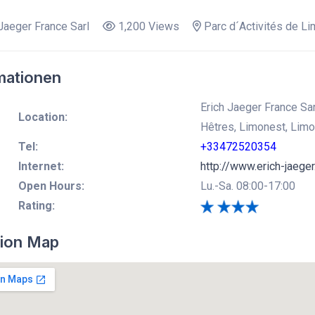
Jaeger France Sarl
1,200 Views
Parc d´Activités de L
mationen
Erich Jaeger France Sar
Location:
Hêtres, Limonest, Lim
Tel:
+33472520354
Internet:
http://www.erich-jaeger.
Open Hours:
Lu.-Sa. 08:00-17:00
Rating:
ion Map