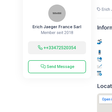
Erich 
Erich Jaeger France Sarl
Infor
Member seit 2018
++33472520354
Send Message
Locat