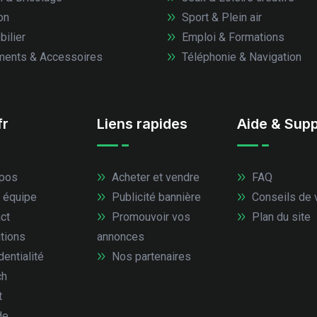
on
Sport & Plein air
ilier
Emploi & Formations
ents & Accessoires
Téléphonie & Navigation
fr
Liens rapides
Aide & Supp
pos
Acheter et vendre
FAQ
 équipe
Publicité bannière
Conseils de 
ct
Promouvoir vos
Plan du site
tions
annonces
entialité
Nos partenaires
ch
t
de