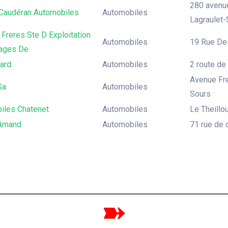
280 avenue
 Caudéran Automobiles
Automobiles
Lagraulet-
Freres Ste D Exploitation
Automobiles
19 Rue De
ages De
ard
Automobiles
2 route de
Avenue Fre
Sa
Automobiles
Sours
iles Chatenet
Automobiles
Le Theillo
Amand
Automobiles
71 rue de 