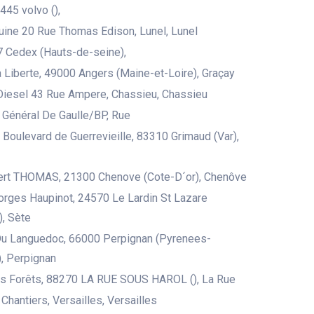
445 volvo (),
uine 20 Rue Thomas Edison, Lunel, Lunel
 Cedex (Hauts-de-seine),
 Liberte, 49000 Angers (Maine-et-Loire), Graçay
iesel 43 Rue Ampere, Chassieu, Chassieu
 Général De Gaulle/BP, Rue
u Boulevard de Guerrevieille, 83310 Grimaud (Var),
bert THOMAS, 21300 Chenove (Cote-D´or), Chenôve
rges Haupinot, 24570 Le Lardin St Lazare
, Sète
Du Languedoc, 66000 Perpignan (Pyrenees-
), Perpignan
es Forêts, 88270 LA RUE SOUS HAROL (), La Rue
Chantiers, Versailles, Versailles