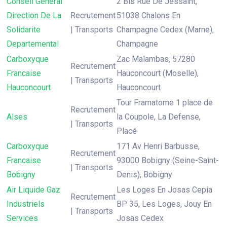
Conseil General
2 Bis Rue De Jessaint,
Direction De La
Recrutement
51038 Chalons En
Solidarite
| Transports
Champagne Cedex (Marne),
Departemental
Champagne
Carboxyque
Zac Malambas, 57280
Recrutement
Francaise
Hauconcourt (Moselle),
| Transports
Hauconcourt
Hauconcourt
Tour Framatome 1 place de
Recrutement
Alses
la Coupole, La Defense,
| Transports
Placé
Carboxyque
171 Av Henri Barbusse,
Recrutement
Francaise
93000 Bobigny (Seine-Saint-
| Transports
Bobigny
Denis), Bobigny
Air Liquide Gaz
Les Loges En Josas Cepia
Recrutement
Industriels
BP 35, Les Loges, Jouy En
| Transports
Services
Josas Cedex