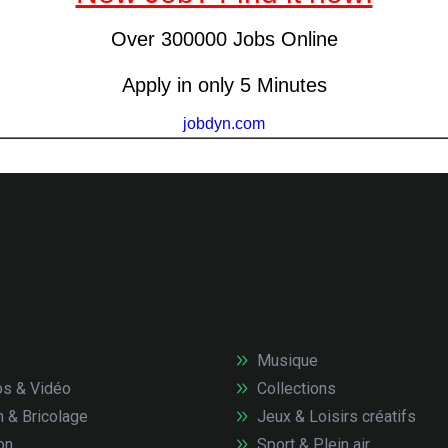
Musique
s & Vidéo
Collections
n & Bricolage
Jeux & Loisirs créatifs
on
Sport & Plein air