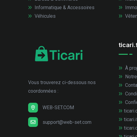
Informatique & Accessoires
Immob
Véhicules
Vêtem
ticari.
À pro
Notre
Vous trouverez ci-dessous nos
Conta
coordonnées :
Condi
Confid
WEB-SET.COM
ticari.
ticari.i
support@web-set.com
ticari.
ticari.