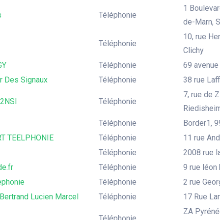
1 Boulevar
s
Téléphonie
de-Marn, 
10, rue He
Téléphonie
Clichy
GY
Téléphonie
69 avenue
r Des Signaux
Téléphonie
38 rue Laff
7, rue de 
 2NSI
Téléphonie
Riedishei
Téléphonie
Border1, 9
T TEELPHONIE
Téléphonie
11 rue An
Téléphonie
2008 rue l
de.fr
Téléphonie
9 rue léon
ephonie
Téléphonie
2 rue Geor
Bertrand Lucien Marcel
Téléphonie
17 Rue Lam
ZA Pyrénée
Téléphonie