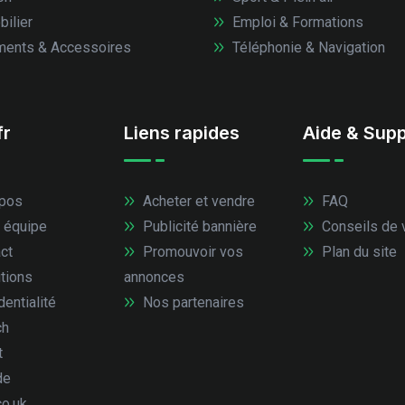
ilier
Emploi & Formations
ents & Accessoires
Téléphonie & Navigation
fr
Liens rapides
Aide & Supp
pos
Acheter et vendre
FAQ
 équipe
Publicité bannière
Conseils de 
ct
Promouvoir vos
Plan du site
tions
annonces
entialité
Nos partenaires
ch
t
de
co.uk