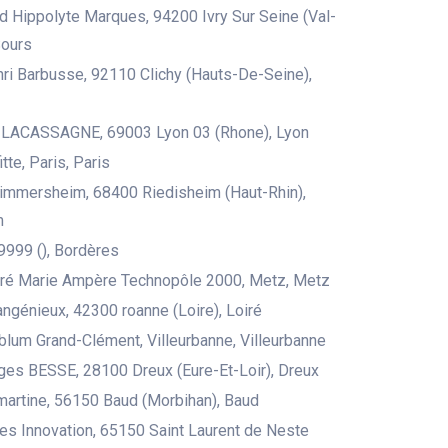
d Hippolyte Marques, 94200 Ivry Sur Seine (Val-
Sours
nri Barbusse, 92110 Clichy (Hauts-De-Seine),
 LACASSAGNE, 69003 Lyon 03 (Rhone), Lyon
itte, Paris, Paris
Zimmersheim, 68400 Riedisheim (Haut-Rhin),
m
9999 (), Bordères
dré Marie Ampère Technopôle 2000, Metz, Metz
angénieux, 42300 roanne (Loire), Loiré
 blum Grand-Clément, Villeurbanne, Villeurbanne
ges BESSE, 28100 Dreux (Eure-Et-Loir), Dreux
artine, 56150 Baud (Morbihan), Baud
s Innovation, 65150 Saint Laurent de Neste