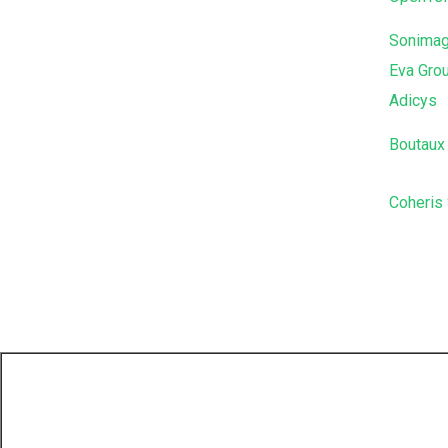
Sonima
Eva Gro
Adicys
Boutaux
Coheris