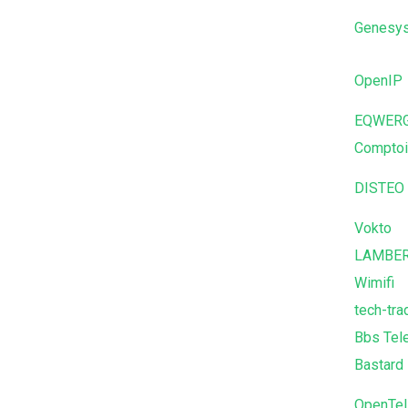
Genesy
OpenIP
EQWER
Comptoi
DISTEO
Vokto
LAMBER
Wimifi
tech-tra
Bbs Tel
Bastard 
OpenTel