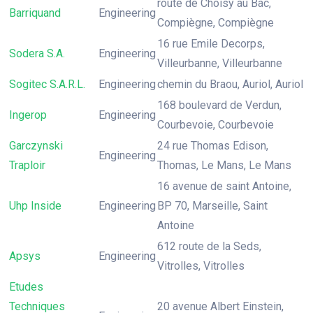
route de Choisy au Bac,
Barriquand
Engineering
Compiègne, Compiègne
16 rue Emile Decorps,
Sodera S.A.
Engineering
Villeurbanne, Villeurbanne
Sogitec S.A.R.L.
Engineering
chemin du Braou, Auriol, Auriol
168 boulevard de Verdun,
Ingerop
Engineering
Courbevoie, Courbevoie
Garczynski
24 rue Thomas Edison,
Engineering
Traploir
Thomas, Le Mans, Le Mans
16 avenue de saint Antoine,
Uhp Inside
Engineering
BP 70, Marseille, Saint
Antoine
612 route de la Seds,
Apsys
Engineering
Vitrolles, Vitrolles
Etudes
Techniques
20 avenue Albert Einstein,