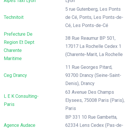
Alpes Taxi Lyon
Lyon
5 rue Gutenberg, Les Ponts
Technitoit
de Cé, Ponts, Les Ponts-de-
Cé, Les Ponts-de-Cé
Prefecture De
38 Rue Reaumur BP 501,
Region Et Dept
17017 La Rochelle Cedex 1
Charente
(Charente-Marit, La Rochelle
Maritime
11 Rue Georges Pitard,
Ceg Drancy
93700 Drancy (Seine-Saint-
Denis), Drancy
63 Avenue Des Champs
L E K Consulting-
Elysees, 75008 Paris (Paris),
Paris
Paris
BP 331 10 Rue Gambetta,
Agence Audace
62334 Lens Cedex (Pas-de-