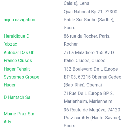
Calais), Lens
Quai National Bp 21, 72300
anjou navigation
Sable Sur Sarthe (Sarthe),
Sours
Heraldique D
86 rue du Rocher, Paris,
´abzac
Rocher
Autobar Das Gb
Zi La Maladiere 155 Av D
France Cluses
Italie, Cluses, Cluses
Hager Tehalit
132 Boulevard De L Europe
Systemes Groupe
BP 03, 67215 Obernai Cedex
Hager
(Bas-Rhin), Obernai
Zi Rue De L Europe BP 2,
D Hantsch Sa
Marlenheim, Marlenheim
36 Route de Megève, 74120
Mairie Praz Sur
Praz sur Arly (Haute-Savoie),
Arly
Sours