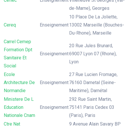
Cefiec
Enseignement
Villeneuve St Georges (Val-
de-Marne), Georges
10 Place De La Joliette,
Cereq
Enseignement
13002 Marseille (Bouches-
Du-Rhone), Marseille
Carrel Cemep
20 Rue Jules Brunard,
Formation Dpt
Enseignement
69007 Lyon 07 (Rhone),
Sanitaire Et
Lyon
Social
Ecole
27 Rue Lucien Fromage,
Architecture De
Enseignement
76160 Darnetal (Seine-
Normandie
Maritime), Darnétal
Ministere De L
292 Rue Saint Martin,
Education
Enseignement
75141 Paris Cedex 03
Nationale Cnam
(Paris), Paris
Ctre Nat
9 Avenue Alain Savary BP