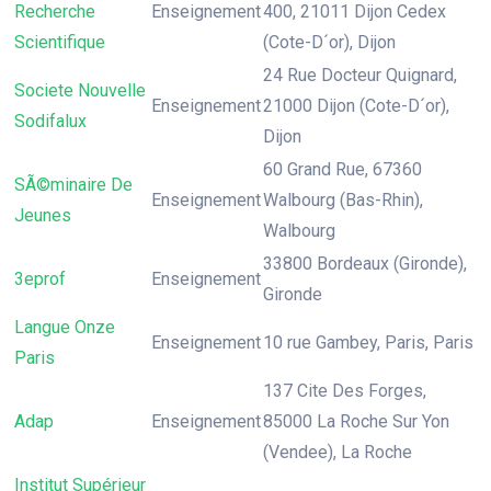
Recherche
Enseignement
400, 21011 Dijon Cedex
Scientifique
(Cote-D´or), Dijon
24 Rue Docteur Quignard,
Societe Nouvelle
Enseignement
21000 Dijon (Cote-D´or),
Sodifalux
Dijon
60 Grand Rue, 67360
SÃ©minaire De
Enseignement
Walbourg (Bas-Rhin),
Jeunes
Walbourg
33800 Bordeaux (Gironde),
3eprof
Enseignement
Gironde
Langue Onze
Enseignement
10 rue Gambey, Paris, Paris
Paris
137 Cite Des Forges,
Adap
Enseignement
85000 La Roche Sur Yon
(Vendee), La Roche
Institut Supérieur