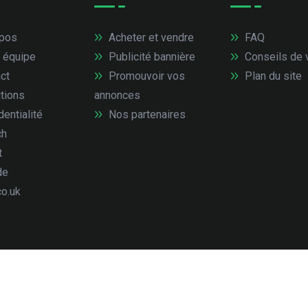
pos
Acheter et vendre
FAQ
 équipe
Publicité bannière
Conseils de 
ct
Promouvoir vos
Plan du site
tions
annonces
entialité
Nos partenaires
ch
t
de
co.uk
droits réservés.