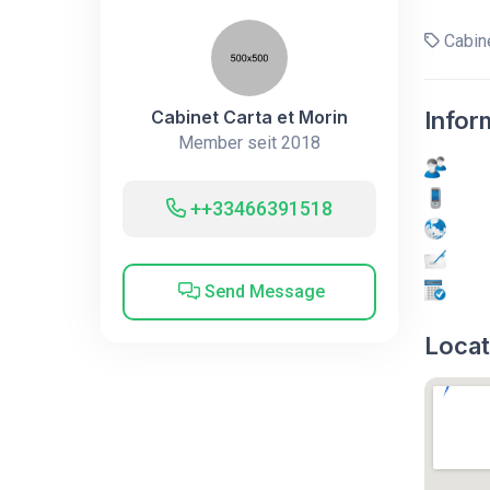
Cabine
Cabinet Carta et Morin
Infor
Member seit 2018
++33466391518
Send Message
Locat