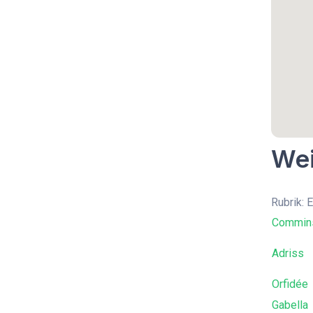
Wei
Rubrik: 
Commins
Adriss
Orfidée
Gabella