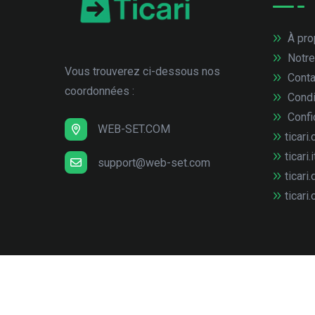
À pro
Notre
Vous trouverez ci-dessous nos
Conta
coordonnées :
Condi
Confid
WEB-SET.COM
ticari.
ticari.i
support@web-set.com
ticari.
ticari.
© Copyright
2026
web-set interactive GmbH
Tous 