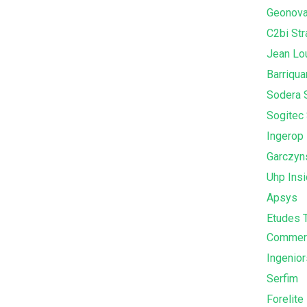
Geonova
C2bi St
Jean Lou
Barriqua
Sodera S
Sogitec 
Ingerop
Garczyns
Uhp Ins
Apsys
Etudes T
Commerc
Ingenior
Serfim
Forelite