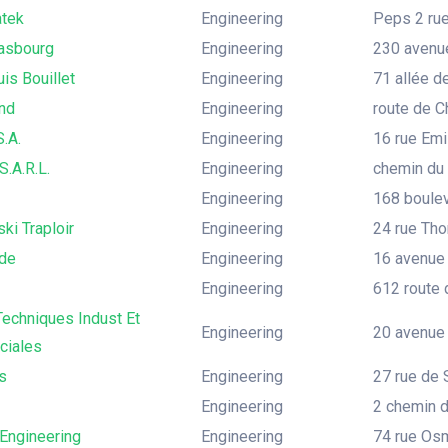
tek
Engineering
Peps 2 rue
rasbourg
Engineering
230 avenu
is Bouillet
Engineering
71 allée 
nd
Engineering
route de 
.A.
Engineering
16 rue Emi
S.A.R.L.
Engineering
chemin du B
Engineering
168 boulev
ki Traploir
Engineering
24 rue Th
ide
Engineering
16 avenue 
Engineering
612 route d
echniques Indust Et
Engineering
20 avenue 
iales
s
Engineering
27 rue de 
Engineering
2 chemin d
 Engineering
Engineering
74 rue Osm