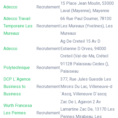
15 Place Jean Moulin, 53000
Adecco
Recrutement
Laval (Mayenne), Mayenne
Adecco Travail
66 Rue Paul Doumer, 78130
Temporaire Les
Recrutement
Les Mureaux (Yvelines), Les
Mureaux
Mureaux
Ag De Creteil 15 Av D
Adecco
Recrutement
Estienne D Orves, 94000
Creteil (Val-de-Ma, Créteil
91128 Palaiseau Cedex (),
Polytechnique
Recrutement
Palaiseau
DCP L´Agence
377, Rue Jules Guesde Les
Business to
Recrutement
Miroirs Du Lac, Villeneuve-d
Business
´Ascq, Villeneuve D´ascq
Zac De L Agavon 2 Av
Wurth Francesa
Lamartine Zac De, 13170 Les
Les Pennes
Recrutement
Pennes Mirabeau, Les