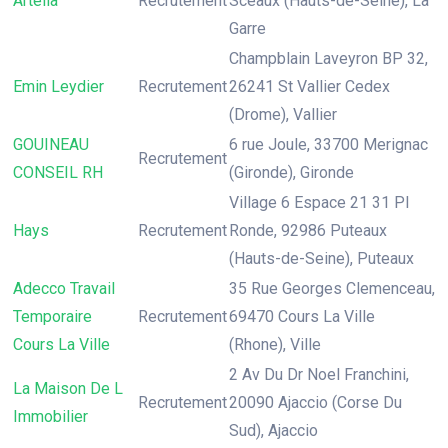
Artelia
Recrutement
Sceaux (Hauts-de-Seine), La
Garre
Champblain Laveyron BP 32,
Emin Leydier
Recrutement
26241 St Vallier Cedex
(Drome), Vallier
GOUINEAU
6 rue Joule, 33700 Merignac
Recrutement
CONSEIL RH
(Gironde), Gironde
Village 6 Espace 21 31 Pl
Hays
Recrutement
Ronde, 92986 Puteaux
(Hauts-de-Seine), Puteaux
Adecco Travail
35 Rue Georges Clemenceau,
Temporaire
Recrutement
69470 Cours La Ville
Cours La Ville
(Rhone), Ville
2 Av Du Dr Noel Franchini,
La Maison De L
Recrutement
20090 Ajaccio (Corse Du
Immobilier
Sud), Ajaccio