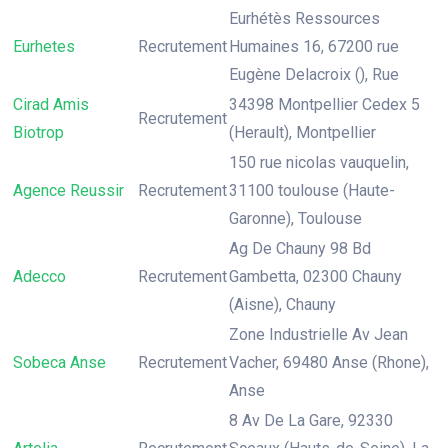
Eurhétès Ressources
Eurhetes
Recrutement
Humaines 16, 67200 rue
Eugène Delacroix (), Rue
Cirad Amis
34398 Montpellier Cedex 5
Recrutement
Biotrop
(Herault), Montpellier
150 rue nicolas vauquelin,
Agence Reussir
Recrutement
31100 toulouse (Haute-
Garonne), Toulouse
Ag De Chauny 98 Bd
Adecco
Recrutement
Gambetta, 02300 Chauny
(Aisne), Chauny
Zone Industrielle Av Jean
Sobeca Anse
Recrutement
Vacher, 69480 Anse (Rhone),
Anse
8 Av De La Gare, 92330