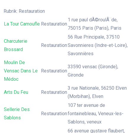
Rubrik: Restauration
1 rue paul dÃ©roulÃ¨de,
La Tour Camoufle
Restauration
75015 Paris (Paris), Paris
56 Rue Principale, 37510
Charcuterie
Restauration
Savonnieres (Indre-et-Loire),
Brossard
Savonnières
Moulin De
33590 vensac (Gironde),
Vensac Dans Le
Restauration
Gironde
Médoc
3 rue Nationale, 56250 Elven
Arts Du Feu
Restauration
(Morbihan), Elven
107 ter avenue de
Sellerie Des
Restauration
fontainebleau, Veneux-les-
Sablons
Sablons, veneux
66 avenue gustave flaubert,