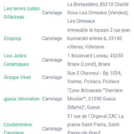
La Bretaudière, 85310 Chaillé
Les terres cuites
Carrelage
Sous Les Ormeaux (Vendee),
Gillaizeau
Les Ormeaux
immeuble le topaze 2 rue jean
Ecoprop
Carrelage
bonnardel entrée b, 33140
villenav, Villenave
Les Jolies
1 Boulevard Loreau, 45250
Carrelage
Ceramiques
Briare (Loiret), Briare
Rue E Chevreul - Bp 1034,
Groupe Vinet
Carrelage
Vienne, Poitiers, Poitiers
"Zone Artisanale ""Derrière
gueux rénovation
Carrelage
Moutier"", 51390 Gueux
(Marne)", Gueux
51 rue de l´Orgeval ZAC La
Coulommiers
prairie Saint Pierre, Saint-
Carrelage
Carrelage
Pierre-de-Bœuf,