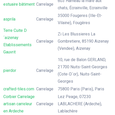
603 Hameau la mare aux
estuaire bâtiment
Carrelage
chats, Écrainville, Ecrainville
35000 Fougeres (Ille-Et-
asprila
Carrelage
Vilaine), Fougères
Terre Cuite D
Zi Les Blussieres La
´aizenay
Carrelage
Gombretiere, 85190 Aizenay
Etablissements
(Vendee), Aizenay
Gauvrit
10, rue de Balon GERLAND,
21700 Nuits-Saint-Georges
pierdor
Carrelage
(Cote-D´or), Nuits-Saint-
Georges
crafted-tiles.com
Carrelage
75800 Paris (Paris), Paris
Corbier Carrelage
Lez Peage, 07230
artisan carreleur
Carrelage
LABLACHERE (Ardeche),
en Ardeche
Lablachère