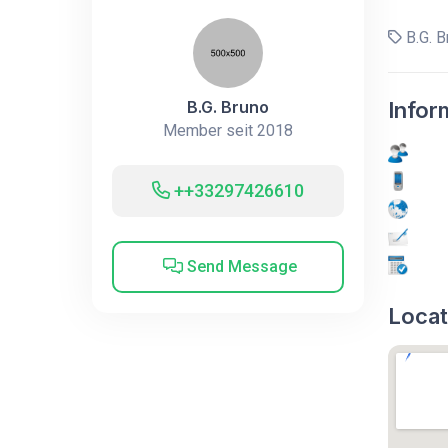
B.G. B
B.G. Bruno
Infor
Member seit 2018
++33297426610
Send Message
Locat