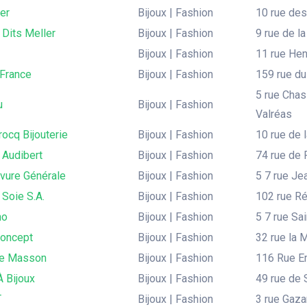
ier
Bijoux | Fashion
10 rue des 
 Dits Meller
Bijoux | Fashion
9 rue de la
Bijoux | Fashion
11 rue Hen
 France
Bijoux | Fashion
159 rue du
5 rue Chas
u
Bijoux | Fashion
Valréas
rocq Bijouterie
Bijoux | Fashion
10 rue de l
 Audibert
Bijoux | Fashion
74 rue de 
vure Générale
Bijoux | Fashion
5 7 rue Je
 Soie S.A.
Bijoux | Fashion
102 rue Ré
no
Bijoux | Fashion
5 7 rue Sa
Concept
Bijoux | Fashion
32 rue la 
rie Masson
Bijoux | Fashion
116 Rue Em
À Bijoux
Bijoux | Fashion
49 rue de S
T
Bijoux | Fashion
3 rue Gazan