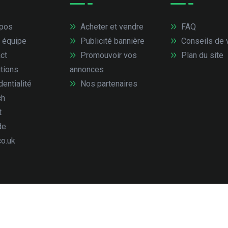
pos
Acheter et vendre
FAQ
 équipe
Publicité bannière
Conseils de 
ct
Promouvoir vos
Plan du site
tions
annonces
entialité
Nos partenaires
ch
t
de
co.uk
droits réservés.