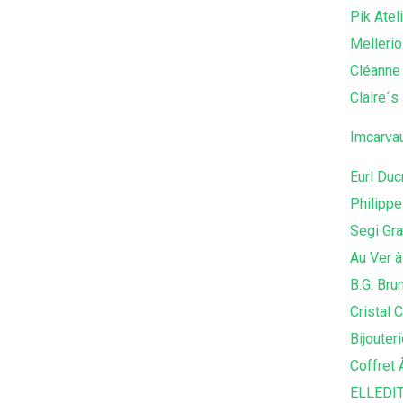
Pik Atel
Mellerio
Cléanne
Claire´s
Imcarva
Eurl Duc
Philippe
Segi Gra
Au Ver à
B.G. Bru
Cristal 
Bijoute
Coffret 
ELLEDI