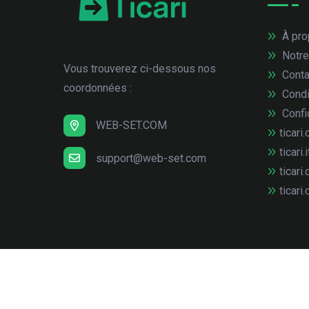
À pro
Notre
Vous trouverez ci-dessous nos
Conta
coordonnées :
Condi
Confid
WEB-SET.COM
ticari.
ticari.i
support@web-set.com
ticari.
ticari.
© Copyright
2026
web-set interactive GmbH
Tous 