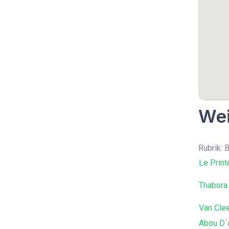
Wei
Rubrik: 
Le Prin
Thabora
Van Clee
Abou D´