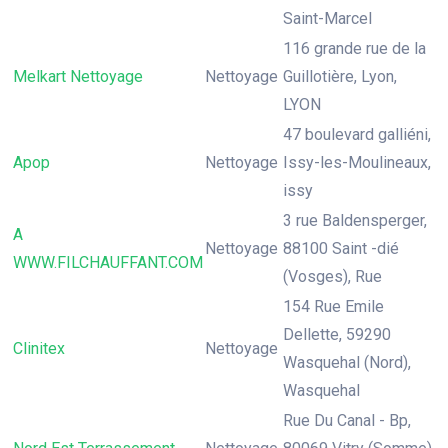
Saint-Marcel
116 grande rue de la
Melkart Nettoyage
Nettoyage
Guillotière, Lyon,
LYON
47 boulevard galliéni,
Apop
Nettoyage
Issy-les-Moulineaux,
issy
3 rue Baldensperger,
A
Nettoyage
88100 Saint -dié
WWW.FILCHAUFFANT.COM
(Vosges), Rue
154 Rue Emile
Dellette, 59290
Clinitex
Nettoyage
Wasquehal (Nord),
Wasquehal
Rue Du Canal - Bp,