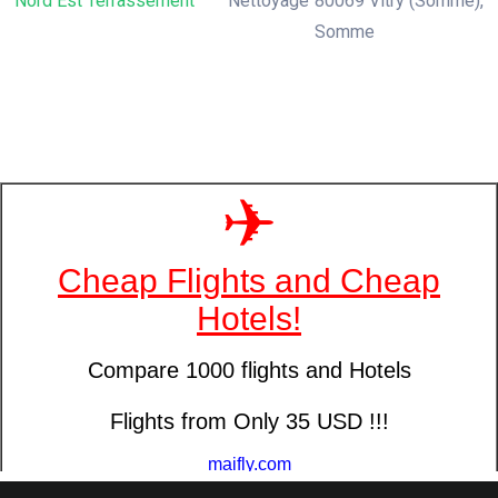
Nord Est Terrassement
Nettoyage
80069 Vitry (Somme),
Somme