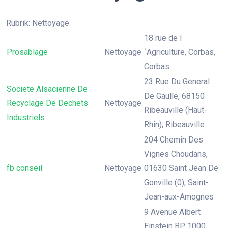
Rubrik: Nettoyage
18 rue de l
Prosablage
Nettoyage
´Agriculture, Corbas,
Corbas
23 Rue Du General
Societe Alsacienne De
De Gaulle, 68150
Recyclage De Dechets
Nettoyage
Ribeauville (Haut-
Industriels
Rhin), Ribeauville
204 Chemin Des
Vignes Choudans,
fb conseil
Nettoyage
01630 Saint Jean De
Gonville (0), Saint-
Jean-aux-Amognes
9 Avenue Albert
Einstein BP 1000,