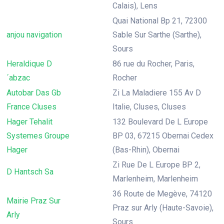
Calais), Lens
Quai National Bp 21, 72300
anjou navigation
Sable Sur Sarthe (Sarthe),
Sours
Heraldique D
86 rue du Rocher, Paris,
´abzac
Rocher
Autobar Das Gb
Zi La Maladiere 155 Av D
France Cluses
Italie, Cluses, Cluses
Hager Tehalit
132 Boulevard De L Europe
Systemes Groupe
BP 03, 67215 Obernai Cedex
Hager
(Bas-Rhin), Obernai
Zi Rue De L Europe BP 2,
D Hantsch Sa
Marlenheim, Marlenheim
36 Route de Megève, 74120
Mairie Praz Sur
Praz sur Arly (Haute-Savoie),
Arly
Sours