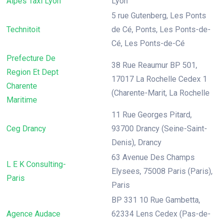
Alpes Taxi Lyon
Lyon
5 rue Gutenberg, Les Ponts
Technitoit
de Cé, Ponts, Les Ponts-de-
Cé, Les Ponts-de-Cé
Prefecture De
38 Rue Reaumur BP 501,
Region Et Dept
17017 La Rochelle Cedex 1
Charente
(Charente-Marit, La Rochelle
Maritime
11 Rue Georges Pitard,
Ceg Drancy
93700 Drancy (Seine-Saint-
Denis), Drancy
63 Avenue Des Champs
L E K Consulting-
Elysees, 75008 Paris (Paris),
Paris
Paris
BP 331 10 Rue Gambetta,
Agence Audace
62334 Lens Cedex (Pas-de-