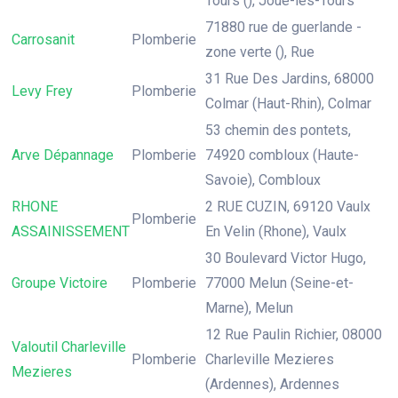
Tours (), Joué-lés-Tours
71880 rue de guerlande -
Carrosanit
Plomberie
zone verte (), Rue
31 Rue Des Jardins, 68000
Levy Frey
Plomberie
Colmar (Haut-Rhin), Colmar
53 chemin des pontets,
Arve Dépannage
Plomberie
74920 combloux (Haute-
Savoie), Combloux
RHONE
2 RUE CUZIN, 69120 Vaulx
Plomberie
ASSAINISSEMENT
En Velin (Rhone), Vaulx
30 Boulevard Victor Hugo,
Groupe Victoire
Plomberie
77000 Melun (Seine-et-
Marne), Melun
12 Rue Paulin Richier, 08000
Valoutil Charleville
Plomberie
Charleville Mezieres
Mezieres
(Ardennes), Ardennes