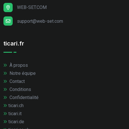
WEB-SET.COM
support@web-set.com
ticari.fr
À propos
Notre équipe
Contact
Conditions
Confidentialité
ticari.ch
ticari.it
ticari.de