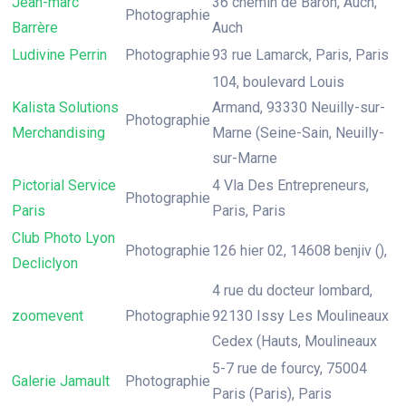
Jean-marc
36 chemin de Baron, Auch,
Photographie
Barrère
Auch
Ludivine Perrin
Photographie
93 rue Lamarck, Paris, Paris
104, boulevard Louis
Kalista Solutions
Armand, 93330 Neuilly-sur-
Photographie
Merchandising
Marne (Seine-Sain, Neuilly-
sur-Marne
Pictorial Service
4 Vla Des Entrepreneurs,
Photographie
Paris
Paris, Paris
Club Photo Lyon
Photographie
126 hier 02, 14608 benjiv (),
Decliclyon
4 rue du docteur lombard,
zoomevent
Photographie
92130 Issy Les Moulineaux
Cedex (Hauts, Moulineaux
5-7 rue de fourcy, 75004
Galerie Jamault
Photographie
Paris (Paris), Paris