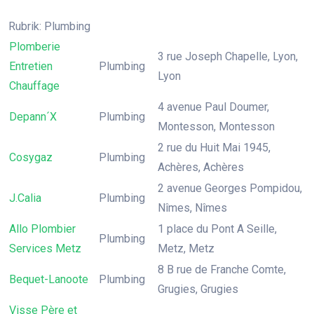
Rubrik: Plumbing
Plomberie
3 rue Joseph Chapelle, Lyon,
Entretien
Plumbing
Lyon
Chauffage
4 avenue Paul Doumer,
Depann´X
Plumbing
Montesson, Montesson
2 rue du Huit Mai 1945,
Cosygaz
Plumbing
Achères, Achères
2 avenue Georges Pompidou,
J.Calia
Plumbing
Nîmes, Nîmes
Allo Plombier
1 place du Pont A Seille,
Plumbing
Services Metz
Metz, Metz
8 B rue de Franche Comte,
Bequet-Lanoote
Plumbing
Grugies, Grugies
Visse Père et