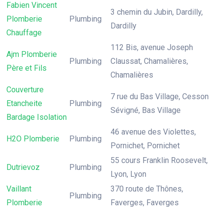
Fabien Vincent
3 chemin du Jubin, Dardilly,
Plomberie
Plumbing
Dardilly
Chauffage
112 Bis, avenue Joseph
Ajm Plomberie
Plumbing
Claussat, Chamalières,
Père et Fils
Chamalières
Couverture
7 rue du Bas Village, Cesson
Etancheite
Plumbing
Sévigné, Bas Village
Bardage Isolation
46 avenue des Violettes,
H2O Plomberie
Plumbing
Pornichet, Pornichet
55 cours Franklin Roosevelt,
Dutrievoz
Plumbing
Lyon, Lyon
Vaillant
370 route de Thônes,
Plumbing
Plomberie
Faverges, Faverges