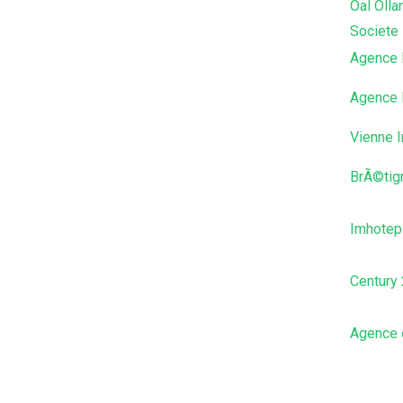
Oal Olla
Societe 
Agence 
Agence 
Vienne 
BrÃ©tig
Imhotep 
Century 
Agence 