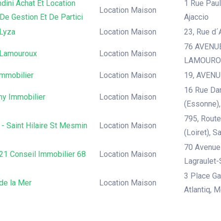
ndini Achat Et Location
1 Rue Paul
Location Maison
De Gestion Et De Partici
Ajaccio
Lyza
Location Maison
23, Rue d´
76 AVENU
Lamouroux
Location Maison
LAMOUROUX
Immobilier
Location Maison
19, AVENUE
16 Rue Dan
ny Immobilier
Location Maison
(Essonne),
795, Route
- Saint Hilaire St Mesmin
Location Maison
(Loiret), S
70 Avenue 
21 Conseil Immobilier 68
Location Maison
Lagraulet-
3 Place Ga
de la Mer
Location Maison
Atlantiq, M