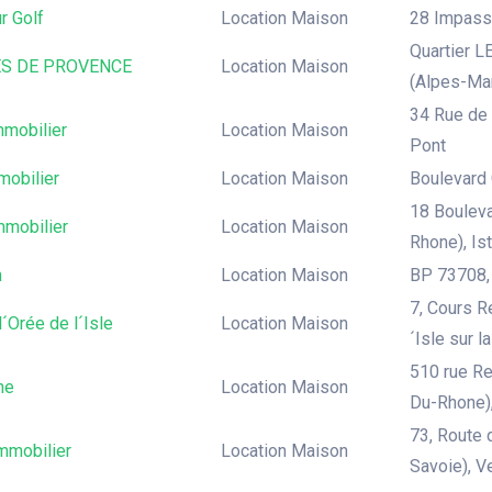
ur Golf
Location Maison
28 Impasse
Quartier L
ES DE PROVENCE
Location Maison
(Alpes-Mar
34 Rue de 
mmobilier
Location Maison
Pont
obilier
Location Maison
Boulevard 
18 Bouleva
mmobilier
Location Maison
Rhone), Is
m
Location Maison
BP 73708,
7, Cours R
´Orée de l´Isle
Location Maison
´Isle sur l
510 rue R
ne
Location Maison
Du-Rhone),
73, Route 
mmobilier
Location Maison
Savoie), 