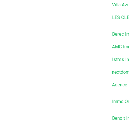
Villa Az
LES CL
Berec I
AMC Imm
Istres I
nextdo
Agence l
Immo O
Benoit I