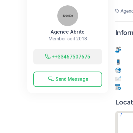
Agenc
Agence Abrite
Infor
Member seit 2018
++33467507675
Send Message
Locat