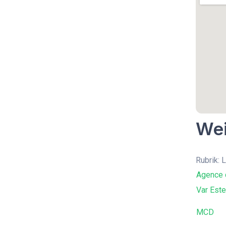
Wei
Rubrik: 
Agence 
Var Este
MCD