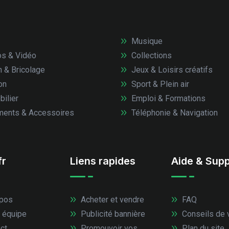
Musique
s & Vidéo
Collections
n & Bricolage
Jeux & Loisirs créatifs
on
Sport & Plein air
ilier
Emploi & Formations
ents & Accessoires
Téléphonie & Navigation
fr
Liens rapides
Aide & Supp
pos
Acheter et vendre
FAQ
 équipe
Publicité bannière
Conseils de 
ct
Promouvoir vos
Plan du site