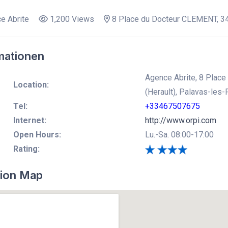
e Abrite
1,200 Views
8 Place du Docteur CLEMENT, 342
mationen
Agence Abrite, 8 Plac
Location:
(Herault), Palavas-les-
Tel:
+33467507675
Internet:
http://www.orpi.com
Open Hours:
Lu.-Sa. 08:00-17:00
Rating:
ion Map