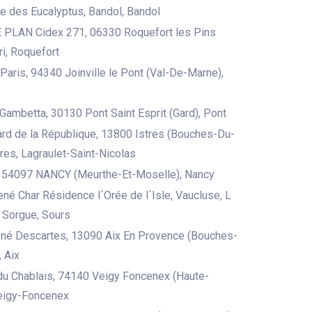
 des Eucalyptus, Bandol, Bandol
E PLAN Cidex 271, 06330 Roquefort les Pins
i, Roquefort
Paris, 94340 Joinville le Pont (Val-De-Marne),
Gambetta, 30130 Pont Saint Esprit (Gard), Pont
rd de la République, 13800 Istres (Bouches-Du-
tres, Lagraulet-Saint-Nicolas
 54097 NANCY (Meurthe-Et-Moselle), Nancy
ené Char Résidence l´Orée de l´Isle, Vaucluse, L
a Sorgue, Sours
ené Descartes, 13090 Aix En Provence (Bouches-
 Aix
du Chablais, 74140 Veigy Foncenex (Haute-
Veigy-Foncenex