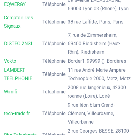
69 avenue LACASSAGNE,
EQWERGY
Téléphonie
69003 Lyon 03 (Rhone), Lyon
Comptoir Des
Téléphonie
38 rue Laffitte, Paris, Paris
Signaux
7, rue de Zimmersheim,
DISTEO 2NSI
Téléphonie
68400 Riedisheim (Haut-
Rhin), Riedisheim
Vokto
Téléphonie
Border1, 99999 (), Bordères
LAMBERT
11 rue André Marie Ampère
Téléphonie
TEELPHONIE
Technopôle 2000, Metz, Metz
2008 rue langénieux, 42300
Wimifi
Téléphonie
roanne (Loire), Loiré
9 rue léon blum Grand-
tech-trade.fr
Téléphonie
Clément, Villeurbanne,
Villeurbanne
2 rue Georges BESSE, 28100