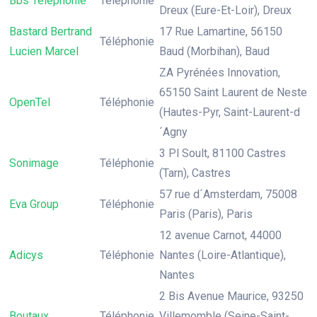
Bbs Telephonie
Téléphonie
Dreux (Eure-Et-Loir), Dreux
Bastard Bertrand
17 Rue Lamartine, 56150
Téléphonie
Lucien Marcel
Baud (Morbihan), Baud
ZA Pyrénées Innovation,
65150 Saint Laurent de Neste
OpenTel
Téléphonie
(Hautes-Pyr, Saint-Laurent-d
´Agny
3 Pl Soult, 81100 Castres
Sonimage
Téléphonie
(Tarn), Castres
57 rue d´Amsterdam, 75008
Eva Group
Téléphonie
Paris (Paris), Paris
12 avenue Carnot, 44000
Adicys
Téléphonie
Nantes (Loire-Atlantique),
Nantes
2 Bis Avenue Maurice, 93250
Boutaux
Téléphonie
Villemomble (Seine-Saint-