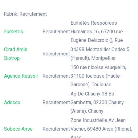
Rubrik: Recrutement
Eurhétès Ressources
Eurhetes
Recrutement
Humaines 16, 67200 rue
Eugène Delacroix (), Rue
Cirad Amis
34398 Montpellier Cedex 5
Recrutement
Biotrop
(Herault), Montpellier
150 rue nicolas vauquelin,
Agence Reussir
Recrutement
31100 toulouse (Haute-
Garonne), Toulouse
Ag De Chauny 98 Bd
Adecco
Recrutement
Gambetta, 02300 Chauny
(Aisne), Chauny
Zone Industrielle Av Jean
Sobeca Anse
Recrutement
Vacher, 69480 Anse (Rhone),
Anse