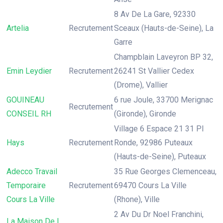
8 Av De La Gare, 92330
Artelia
Recrutement
Sceaux (Hauts-de-Seine), La
Garre
Champblain Laveyron BP 32,
Emin Leydier
Recrutement
26241 St Vallier Cedex
(Drome), Vallier
GOUINEAU
6 rue Joule, 33700 Merignac
Recrutement
CONSEIL RH
(Gironde), Gironde
Village 6 Espace 21 31 Pl
Hays
Recrutement
Ronde, 92986 Puteaux
(Hauts-de-Seine), Puteaux
Adecco Travail
35 Rue Georges Clemenceau,
Temporaire
Recrutement
69470 Cours La Ville
Cours La Ville
(Rhone), Ville
2 Av Du Dr Noel Franchini,
La Maison De L