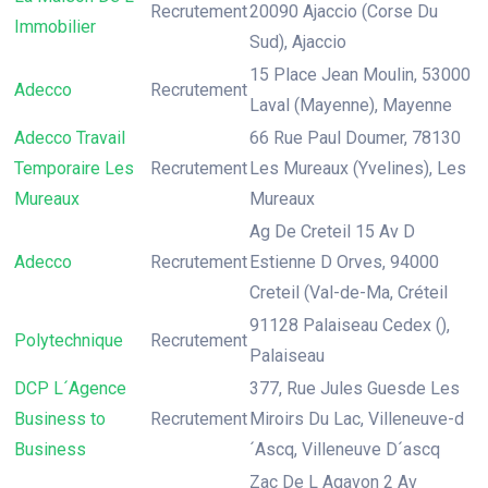
Recrutement
20090 Ajaccio (Corse Du
Immobilier
Sud), Ajaccio
15 Place Jean Moulin, 53000
Adecco
Recrutement
Laval (Mayenne), Mayenne
Adecco Travail
66 Rue Paul Doumer, 78130
Temporaire Les
Recrutement
Les Mureaux (Yvelines), Les
Mureaux
Mureaux
Ag De Creteil 15 Av D
Adecco
Recrutement
Estienne D Orves, 94000
Creteil (Val-de-Ma, Créteil
91128 Palaiseau Cedex (),
Polytechnique
Recrutement
Palaiseau
DCP L´Agence
377, Rue Jules Guesde Les
Business to
Recrutement
Miroirs Du Lac, Villeneuve-d
Business
´Ascq, Villeneuve D´ascq
Zac De L Agavon 2 Av