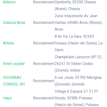
Adecco
Recrutement
Gambetta, 02300 Chauny
(Aisne), Chauny
Zone Industrielle Av Jean
Sobeca Anse
Recrutement
Vacher, 69480 Anse (Rhone),
Anse
8 Av De La Gare, 92330
Artelia
Recrutement
Sceaux (Hauts-de-Seine), La
Garre
Champblain Laveyron BP 32,
Emin Leydier
Recrutement
26241 St Vallier Cedex
(Drome), Vallier
GOUINEAU
6 rue Joule, 33700 Merignac
Recrutement
CONSEIL RH
(Gironde), Gironde
Village 6 Espace 21 31 Pl
Hays
Recrutement
Ronde, 92986 Puteaux
(Hauts-de-Seine), Puteaux