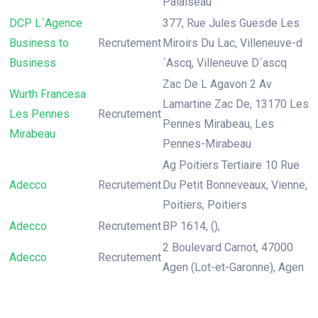
Palaiseau
DCP L´Agence
377, Rue Jules Guesde Les
Business to
Recrutement
Miroirs Du Lac, Villeneuve-d
Business
´Ascq, Villeneuve D´ascq
Zac De L Agavon 2 Av
Wurth Francesa
Lamartine Zac De, 13170 Les
Les Pennes
Recrutement
Pennes Mirabeau, Les
Mirabeau
Pennes-Mirabeau
Ag Poitiers Tertiaire 10 Rue
Adecco
Recrutement
Du Petit Bonneveaux, Vienne,
Poitiers, Poitiers
Adecco
Recrutement
BP 1614, (),
2 Boulevard Carnot, 47000
Adecco
Recrutement
Agen (Lot-et-Garonne), Agen