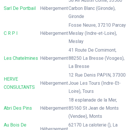
58 Av Austin Conte, 33560
Sarl De Portbail
Hébergement
Carbon Blanc (Gironde),
Gironde
Fosse Neuve, 37210 Parcay
C R P I
Hébergement
Meslay (Indre-et-Loire),
Meslay
41 Route De Cornimont,
Les Chatelmines
Hébergement
88250 La Bresse (Vosges),
La Bresse
12 Rue Denis PAPIN, 37300
HERVE
Hébergement
Joue Les Tours (Indre-Et-
CONSULTANTS
Loire), Tours
18 esplanade de la Mer,
Abri Des Pins
Hébergement
85160 St Jean de Monts
(Vendee), Monts
Au Bois De
62170 La caloterie (), La
Hébergement