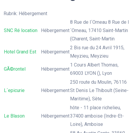
Rubrik: Hébergement
8 Rue de l´Orneau 8 Rue de l
SNC Ré location
Hébergement
´Orneau, 17410 Saint-Martin
(Charent, Saint-Martin
2 Bis rue du 24 Avril 1915,
Hotel Grand Est
Hébergement
Meyzieu, Meyzieu
1 Cours Albert Thomas,
GÃ©rontel
Hébergement
69003 LYON (), Lyon
250 route du Moulin, 76116
L´epicurie
Hébergement
St Denis Le Thiboult (Seine-
Maritime), Sète
hôte - 11 place richelieu,
Le Blason
Hébergement
37400 amboise (Indre-Et-
Loire), Amboise