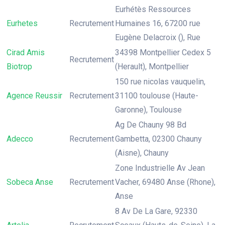
Eurhétès Ressources
Eurhetes
Recrutement
Humaines 16, 67200 rue
Eugène Delacroix (), Rue
Cirad Amis
34398 Montpellier Cedex 5
Recrutement
Biotrop
(Herault), Montpellier
150 rue nicolas vauquelin,
Agence Reussir
Recrutement
31100 toulouse (Haute-
Garonne), Toulouse
Ag De Chauny 98 Bd
Adecco
Recrutement
Gambetta, 02300 Chauny
(Aisne), Chauny
Zone Industrielle Av Jean
Sobeca Anse
Recrutement
Vacher, 69480 Anse (Rhone),
Anse
8 Av De La Gare, 92330