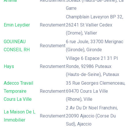
Artelia
Recrutement
Sceaux (Hauts-de-Seine), La
Garre
Champblain Laveyron BP 32,
Emin Leydier
Recrutement
26241 St Vallier Cedex
(Drome), Vallier
GOUINEAU
6 rue Joule, 33700 Merignac
Recrutement
CONSEIL RH
(Gironde), Gironde
Village 6 Espace 21 31 Pl
Hays
Recrutement
Ronde, 92986 Puteaux
(Hauts-de-Seine), Puteaux
Adecco Travail
35 Rue Georges Clemenceau,
Temporaire
Recrutement
69470 Cours La Ville
Cours La Ville
(Rhone), Ville
2 Av Du Dr Noel Franchini,
La Maison De L
Recrutement
20090 Ajaccio (Corse Du
Immobilier
Sud), Ajaccio