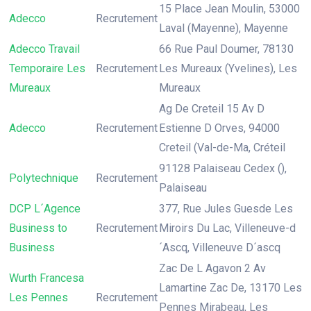
15 Place Jean Moulin, 53000
Adecco
Recrutement
Laval (Mayenne), Mayenne
Adecco Travail
66 Rue Paul Doumer, 78130
Temporaire Les
Recrutement
Les Mureaux (Yvelines), Les
Mureaux
Mureaux
Ag De Creteil 15 Av D
Adecco
Recrutement
Estienne D Orves, 94000
Creteil (Val-de-Ma, Créteil
91128 Palaiseau Cedex (),
Polytechnique
Recrutement
Palaiseau
DCP L´Agence
377, Rue Jules Guesde Les
Business to
Recrutement
Miroirs Du Lac, Villeneuve-d
Business
´Ascq, Villeneuve D´ascq
Zac De L Agavon 2 Av
Wurth Francesa
Lamartine Zac De, 13170 Les
Les Pennes
Recrutement
Pennes Mirabeau, Les