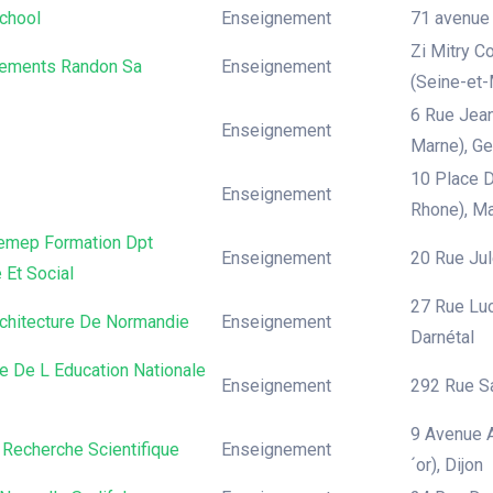
chool
Enseignement
71 avenue 
Zi Mitry C
sements Randon Sa
Enseignement
(Seine-et-
6 Rue Jean
Enseignement
Marne), G
10 Place D
Enseignement
Rhone), Ma
Cemep Formation Dpt
Enseignement
20 Rue Jul
e Et Social
27 Rue Luc
rchitecture De Normandie
Enseignement
Darnétal
e De L Education Nationale
Enseignement
292 Rue Sa
9 Avenue A
 Recherche Scientifique
Enseignement
´or), Dijon