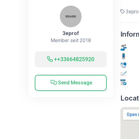
3epro
3eprof
Infor
Member seit 2018
++33664825920
Send Message
Locat