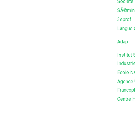
Societe 
SÃ©mina
3eprof
Langue 
Adap
Institut
Industri
Ecole Na
Agence U
Francop
Centre H