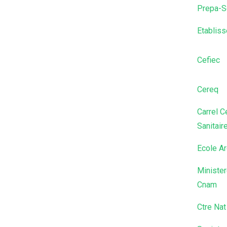
Prepa-S
Etablis
Cefiec
Cereq
Carrel 
Sanitair
Ecole A
Minister
Cnam
Ctre Nat