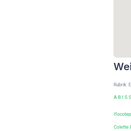
Wei
Rubrik:
A B I S 
Ifocote
Colette