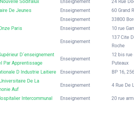
Nouvelle Sodifalux
Enseignement
24 Rue Doc
ire De Jeunes
Enseignement
60 Grand R
Enseignement
33800 Bord
Onze Paris
Enseignement
10 rue Gam
137 Cite D
Enseignement
Roche
 Supérieur D´enseignement
12 bis rue
Enseignement
el Par Apprentissage
Puteaux
tionale D Industrie Laitiere
Enseignement
BP 16, 25
niversitaire De La
Enseignement
4 Rue De L
honie Auf
ospitalier Intercommunal
Enseignement
20 rue arm