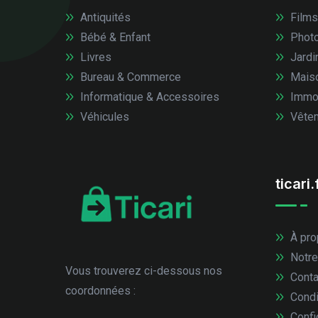
Antiquités
Films
Bébé & Enfant
Photo
Livres
Jardi
Bureau & Commerce
Mais
Informatique & Accessoires
Immob
Véhicules
Vêtem
ticari.
À pro
Notre
Vous trouverez ci-dessous nos
Conta
coordonnées :
Condi
Confid