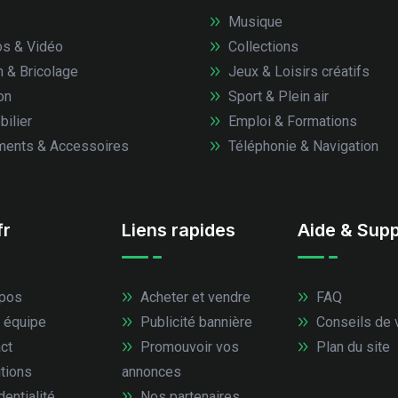
Musique
s & Vidéo
Collections
n & Bricolage
Jeux & Loisirs créatifs
on
Sport & Plein air
ilier
Emploi & Formations
ents & Accessoires
Téléphonie & Navigation
fr
Liens rapides
Aide & Supp
pos
Acheter et vendre
FAQ
 équipe
Publicité bannière
Conseils de 
ct
Promouvoir vos
Plan du site
tions
annonces
entialité
Nos partenaires