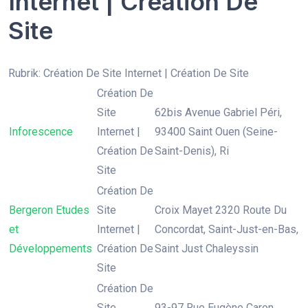
Internet | Création De
Site
Rubrik: Création De Site Internet | Création De Site
Création De
Site
62bis Avenue Gabriel Péri,
Inforescence
Internet |
93400 Saint Ouen (Seine-
Création De
Saint-Denis), Ri
Site
Création De
Bergeron Etudes
Site
Croix Mayet 2320 Route Du
et
Internet |
Concordat, Saint-Just-en-Bas,
Développements
Création De
Saint Just Chaleyssin
Site
Création De
Site
93-97 Rue Eugène Caron,