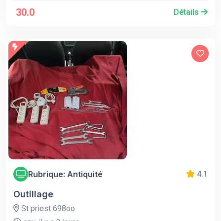
30.0
Détails
Rubrique: Antiquité
4.1
Outillage
St priest 698oo