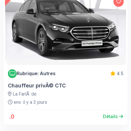
Rubrique: Autres
4.5
Chauffeur privÃ© CTC
La FarlÃ¨de
env. il y a 3 jours
.0
Détails