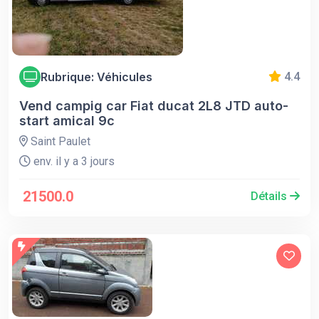
Rubrique: Véhicules
4.4
Vend campig car Fiat ducat 2L8 JTD auto-
start amical 9c
Saint Paulet
env. il y a 3 jours
21500.0
Détails