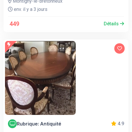
Montigny-le-Bretonneux
env. il y a 3 jours
449
Détails
Rubrique: Antiquité
4.9