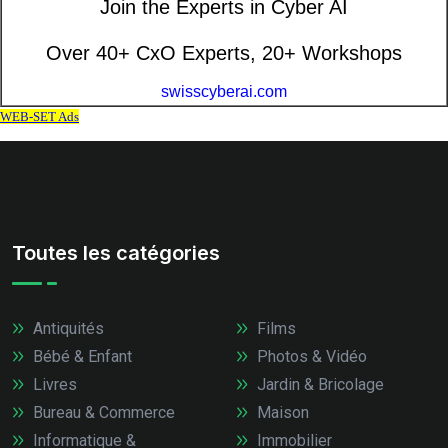
Toutes les catégories
Antiquités
Films
Bébé & Enfant
Photos & Vidéo
Livres
Jardin & Bricolage
Bureau & Commerce
Maison
Informatique &
Immobilier