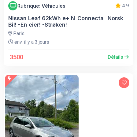
Rubrique: Véhicules
4.9
Nissan Leaf 62kWh e+ N-Connecta -Norsk
Bil! -En eier! -Strøken!
Paris
env. il y a 3 jours
3500
Détails