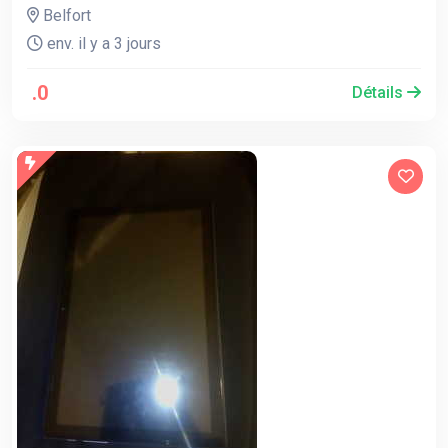
Belfort
env. il y a 3 jours
.0
Détails