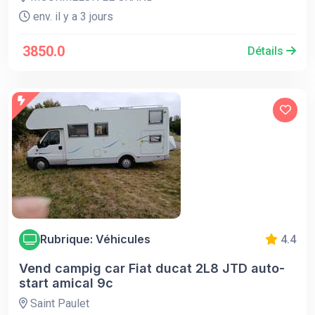
env. il y a 3 jours
3850.0
Détails
Rubrique: Véhicules
4.4
Vend campig car Fiat ducat 2L8 JTD auto-
start amical 9c
Saint Paulet