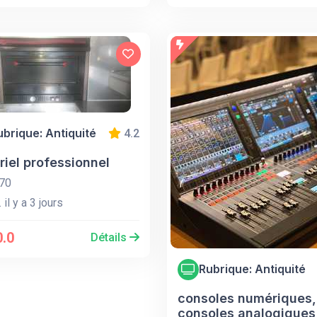
ubrique: Antiquité
4.2
riel professionnel
70
 il y a 3 jours
.0
Détails
Rubrique: Antiquité
consoles numériques,
consoles analogiques