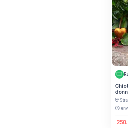
R
Chiot
donn
Stra
env.
250.