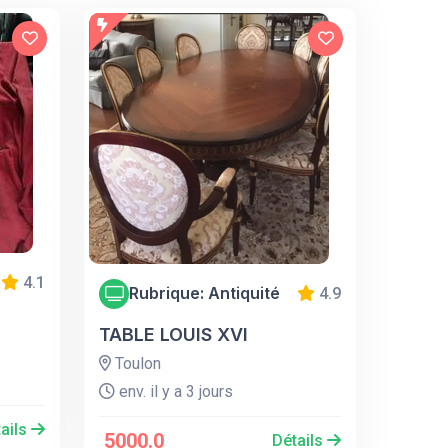
4.1
Rubrique: Antiquité
4.9
TABLE LOUIS XVI
Toulon
env. il y a 3 jours
ails
5000.0
Détails