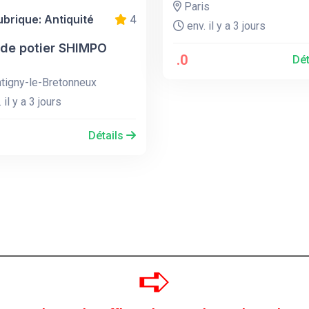
Paris
ubrique: Antiquité
4
env. il y a 3 jours
 de potier SHIMPO
.0
Dét
igny-le-Bretonneux
 il y a 3 jours
Détails