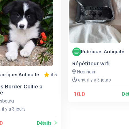
Rubrique: Antiquité
Répétiteur wifi
Hœnheim
ubrique: Antiquité
4.5
env. il y a 3 jours
s Border Collie a
é
10.0
Dét
sbourg
 il y a 3 jours
0
Détails