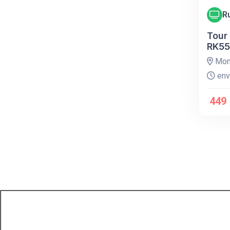
R
Tour
RK55
Mont
env.
449