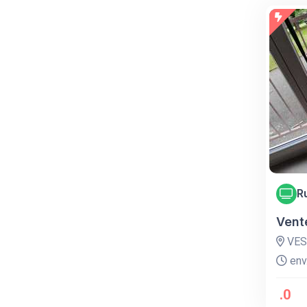
R
Vent
VES
env.
.0