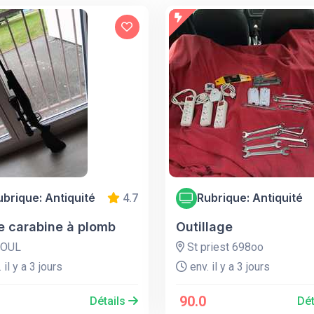
ubrique: Antiquité
Rubrique: Antiquité
4.7
e carabine à plomb
Outillage
OUL
St priest 698oo
 il y a 3 jours
env. il y a 3 jours
90.0
Détails
Dét