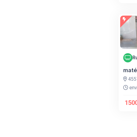
R
maté
455
env.
1500