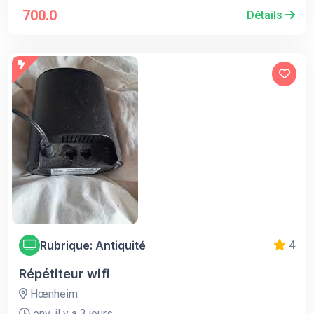
700.0
Détails
Rubrique: Antiquité
4
Répétiteur wifi
Hœnheim
env. il y a 3 jours