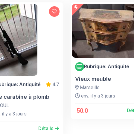
Rubrique: Antiquité
Vieux meuble
ubrique: Antiquité
4.7
Marseille
env. il y a 3 jours
e carabine à plomb
OUL
50.0
Dét
 il y a 3 jours
Détails