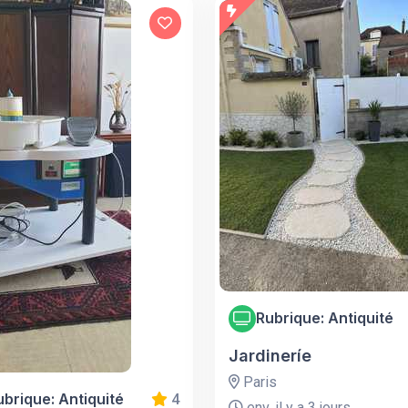
Rubrique: Antiquité
Jardineríe
Paris
ubrique: Antiquité
4
env. il y a 3 jours