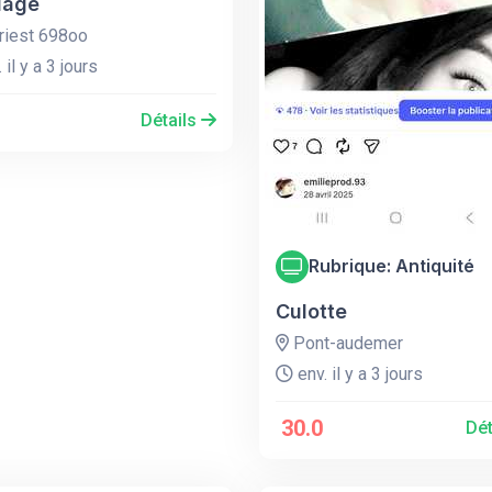
lage
riest 698oo
 il y a 3 jours
Détails
Rubrique: Antiquité
Culotte
Pont-audemer
env. il y a 3 jours
30.0
Dét