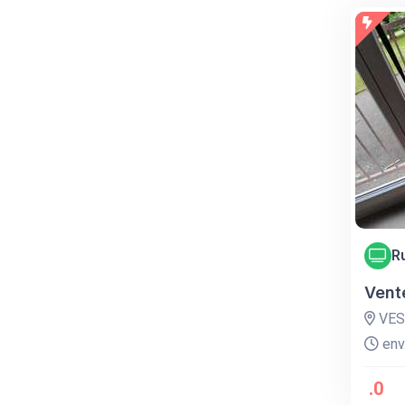
R
Vent
VES
env.
.0