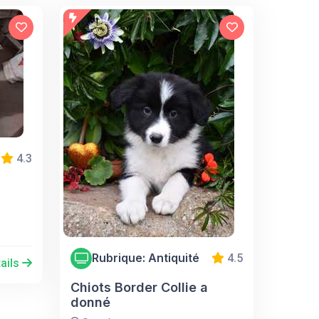
4.3
Rubrique: Antiquité
4.5
ails
Chiots Border Collie a
donné