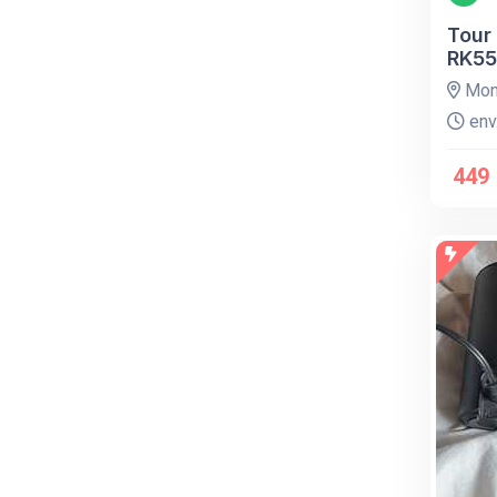
Tour
RK55
Mont
env.
449