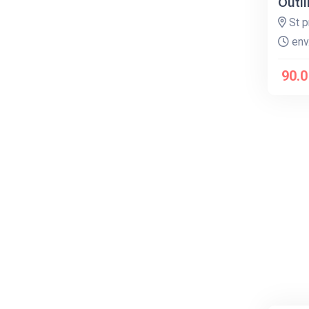
Outil
St p
env.
90.0