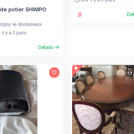
 de potier SHIMPO
.0
Dét
igny-le-Bretonneux
 il y a 3 jours
Détails