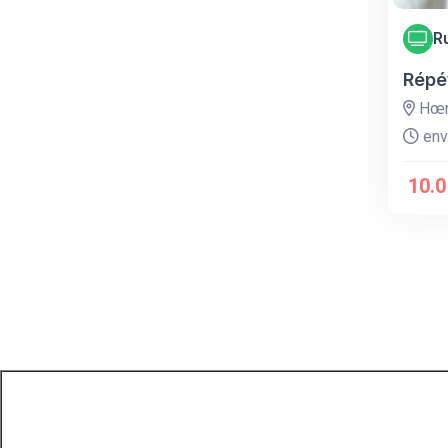
R
Répét
Hœn
env.
10.0