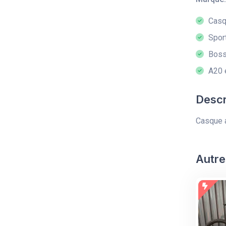
Casqu
Sport
Boss
A20 
Descr
Casque a
Autre