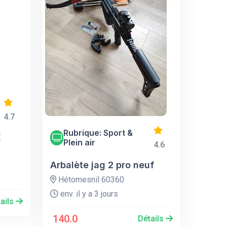
4.7
Rubrique: Sport &
E
Plein air
4.6
Arbalète jag 2 pro neuf
Hétomesnil 60360
env. il y a 3 jours
ails
140.0
Détails