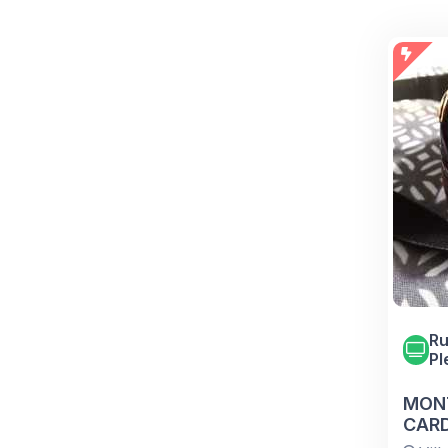
Ru
Pl
MONT
CAR