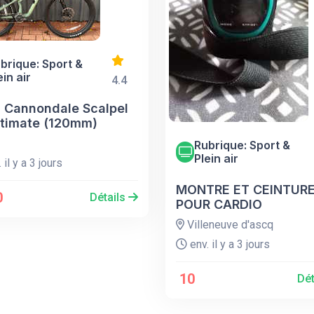
brique: Sport &
ein air
4.4
 Cannondale Scalpel
ltimate (120mm)
Rubrique: Sport &
Plein air
 il y a 3 jours
MONTRE ET CEINTUR
0
Détails
POUR CARDIO
Villeneuve d'ascq
env. il y a 3 jours
10
Dét