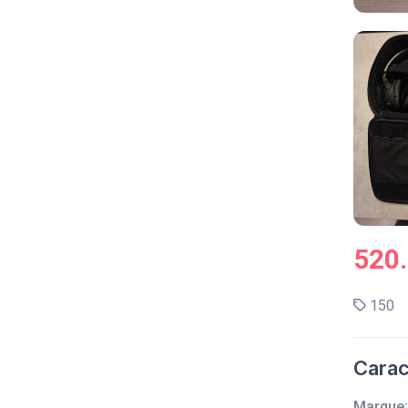
520
150
Carac
Marque: