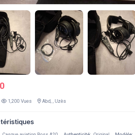
.0
1,200 Vues
Abd, , Uzès
téristiques
Casque aviation Boss A20
Authenticité:
Original
Modèle: